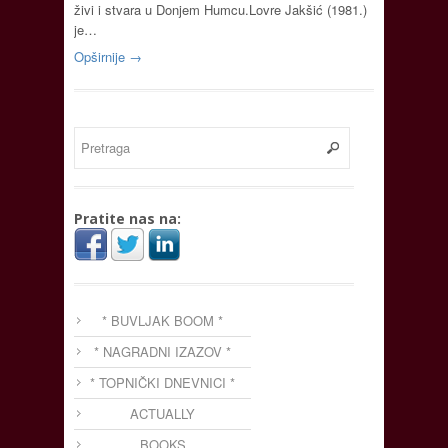
živi i stvara u Donjem Humcu.Lovre Jakšić (1981.)
je…
Opširnije →
Pratite nas na:
* BUVLJAK BOOM *
* NAGRADNI IZAZOV *
* TOPNIČKI DNEVNICI *
ACTUALLY
BOOKS