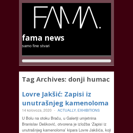
fama news
samo fine stvari
Tag Archives:
donji humac
Lovre Jakšić: Zapisi iz
unutrašnjeg kamenoloma
14 kolovoza, 2020
-
ACTUALLY
,
EXHIBITIONS
U Bolu na otoku Braču, u Galeriji umjetnina
Branislav Dešković, otvorena je izložba ‘Zapisi iz
unutrašnjeg kamenoloma’ kipara Lovre Jakšića, koji