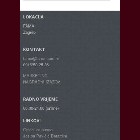
LOKACIJA
FAMA
Zagreb
KONTAKT
fama@fama.com.hr
091/250 25 36
MARKETING
NAGRADNI IZAZOV
RADNO VRIJEME
00.00-24.00 (online)
LINKOVI
Oglasi za posao
Josipa Pavičić Berardini