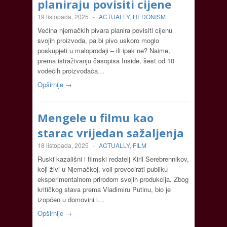
planiraju povisiti cijene
19 listopada, 2025
-
ACTUALLY
,
HEDONISM
Većina njemačkih pivara planira povisiti cijenu
svojih proizvoda, pa bi pivo uskoro moglo
poskupjeti u maloprodaji – ili ipak ne? Naime,
prema istraživanju časopisa Inside, šest od 10
vodećih proizvođača…
Opširnije →
Mengele u filmu kao
starac vrijedan sažaljenja
18 listopada, 2025
-
ACTUALLY
,
FILM
Ruski kazališni i filmski redatelj Kiril Serebrennikov,
koji živi u Njemačkoj, voli provocirati publiku
eksperimentalnom prirodom svojih produkcija. Zbog
kritičkog stava prema Vladimiru Putinu, bio je
izopćen u domovini i…
Opširnije →