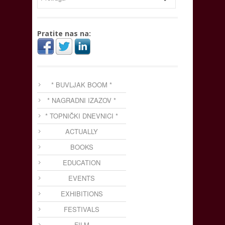
Pratite nas na:
* BUVLJAK BOOM *
* NAGRADNI IZAZOV *
* TOPNIČKI DNEVNICI *
ACTUALLY
BOOKS
EDUCATION
EVENTS
EXHIBITIONS
FESTIVALS
FILM