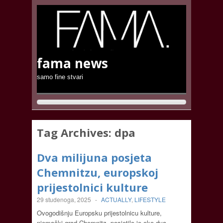
fama news
samo fine stvari
Tag Archives:
dpa
Dva milijuna posjeta
Chemnitzu, europskoj
prijestolnici kulture
29 studenoga, 2025
-
ACTUALLY
,
LIFESTYLE
Ovogodišnju Europsku prijestolnicu kulture,
njemački grad Chemnitz, posjetilo je oko dva