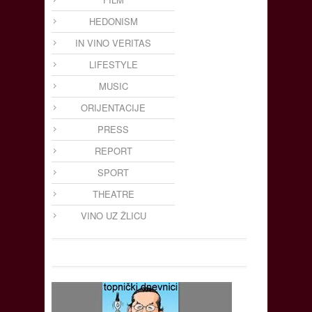
HEDONISM
IN VINO VERITAS
LIFESTYLE
MUSIC
ORIJENTACIJE
PRESS
REPORT
SPORT
THEATRE
VINO UZ ŽLICU