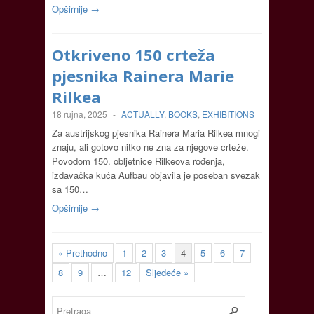
Opširnije →
Otkriveno 150 crteža
pjesnika Rainera Marie
Rilkea
18 rujna, 2025
-
ACTUALLY
,
BOOKS
,
EXHIBITIONS
Za austrijskog pjesnika Rainera Maria Rilkea mnogi
znaju, ali gotovo nitko ne zna za njegove crteže.
Povodom 150. obljetnice Rilkeova rođenja,
izdavačka kuća Aufbau objavila je poseban svezak
sa 150…
Opširnije →
« Prethodno
1
2
3
4
5
6
7
8
9
…
12
Sljedeće »