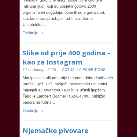
milijuna ljudi, koji su posjetili gotovo 2000
organiziranih događaja, objavili su organizatori,
službeno se opraštajući od titule. Samo
Umjetnička…
Opširnije →
Slike od prije 400 godina –
kao za Instagram
12 studenoga, 2025
-
ACTUALLY
,
EXHIBITIONS
Manipulacija slikama nije fenomen doba društvenih
mreža – još u 17. stoljeću nizozemski umjetnici
mijenjali su stvarnost kako bi je učinili ljepšom.
Tako je Lambert Doomer (1624.-1700.) približio
panoramu Kölna…
Opširnije →
Njemačke pivovare