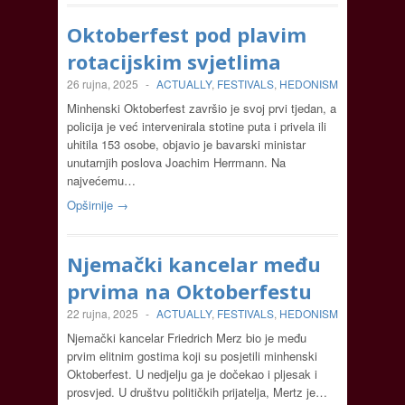
Oktoberfest pod plavim
rotacijskim svjetlima
26 rujna, 2025
-
ACTUALLY
,
FESTIVALS
,
HEDONISM
Minhenski Oktoberfest završio je svoj prvi tjedan, a
policija je već intervenirala stotine puta i privela ili
uhitila 153 osobe, objavio je bavarski ministar
unutarnjih poslova Joachim Herrmann. Na
najvećemu…
Opširnije →
Njemački kancelar među
prvima na Oktoberfestu
22 rujna, 2025
-
ACTUALLY
,
FESTIVALS
,
HEDONISM
Njemački kancelar Friedrich Merz bio je među
prvim elitnim gostima koji su posjetili minhenski
Oktoberfest. U nedjelju ga je dočekao i pljesak i
prosvjed. U društvu političkih prijatelja, Mertz je…