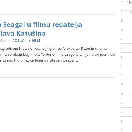
* 
* T
 Seagal u filmu redatelja
slava Katušina
2025
-
ACTUALLY
,
FILM
agrađivani hrvatski redatelj i glumac Vjekoslav Katušin u rujnu
imanje akcijskog trilera ‘Order of The Dragon’. U njemu će jednu od
ga tumačiti glumačka legenda Steven Seagal,…