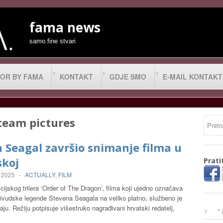
fama news
samo fine stvari
OR BY FAMA
KONTAKT
GDJE SMO
E-MAIL KONTAKT
team pictures
 Seagal završio snimanje filma u
skoj
Prati
, 2025
-
ACTUALLY
,
FILM
ijskog trilera ‘Order of The Dragon’, filma koji ujedno označava
livudske legende Stevena Seagala na veliko platno, službeno je
aju. Režiju potpisuje višestruko nagrađivani hrvatski redatelj,
*