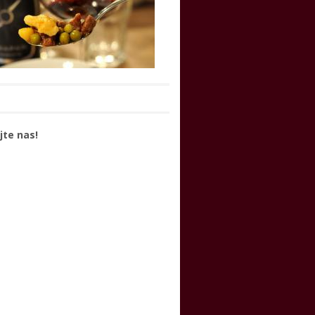
jte nas!