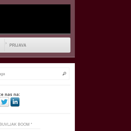
PRIJAVA
te nas na:
 BUVLJAK BOOM *