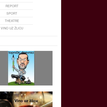
REPORT
SPORT
THEATRE
VINO UZ ŽLICU