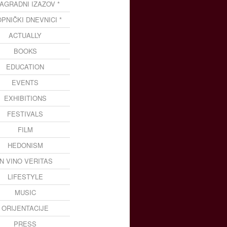
NAGRADNI IZAZOV *
OPNIČKI DNEVNICI *
ACTUALLY
BOOKS
EDUCATION
EVENTS
EXHIBITIONS
FESTIVALS
FILM
HEDONISM
IN VINO VERITAS
LIFESTYLE
MUSIC
ORIJENTACIJE
PRESS