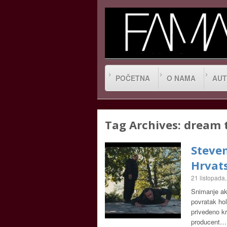
POČETNA
O NAMA
AUT
Tag Archives:
dream 
Steven
Hrvat
21 listopada
Snimanje akc
povratak ho
privedeno kr
producent…