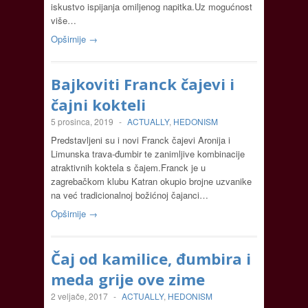
iskustvo ispijanja omiljenog napitka.Uz mogućnost
više…
Opširnije →
Bajkoviti Franck čajevi i
čajni kokteli
5 prosinca, 2019
-
ACTUALLY
,
HEDONISM
Predstavljeni su i novi Franck čajevi Aronija i
Limunska trava-đumbir te zanimljive kombinacije
atraktivnih koktela s čajem.Franck je u
zagrebačkom klubu Katran okupio brojne uzvanike
na već tradicionalnoj božićnoj čajanci…
Opširnije →
Čaj od kamilice, đumbira i
meda grije ove zime
2 veljače, 2017
-
ACTUALLY
,
HEDONISM