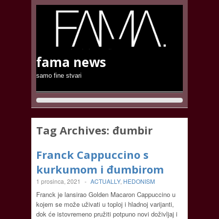
fama news
samo fine stvari
Tag Archives:
đumbir
Franck Cappuccino s
kurkumom i đumbirom
1 prosinca, 2021
-
ACTUALLY
,
HEDONISM
Franck je lansirao Golden Macaron Cappuccino u
kojem se može uživati u toploj i hladnoj varijanti,
dok će istovremeno pružiti potpuno novi doživljaj i