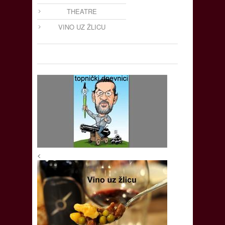
THEATRE
VINO UZ ŽLICU
<