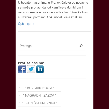
U bogatom asortimanu Franck čajeva od nedavno
se može pronaći čaj od kamilice s đumbirom i
okusom meda – nova neodoljiva kombinacija koju
su izabrali potrošači.Svi ljubitelji čaja imali su…
Opširnije →
Pratite nas na:
* BUVLJAK BOOM *
* NAGRADNI IZAZOV *
* TOPNIČKI DNEVNICI *