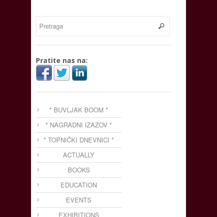
Pratite nas na:
* BUVLJAK BOOM *
* NAGRADNI IZAZOV *
* TOPNIČKI DNEVNICI *
ACTUALLY
BOOKS
EDUCATION
EVENTS
EXHIBITIONS