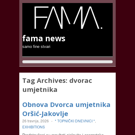
fama news
samo fine stvari
Tag Archives:
dvorac
umjetnika
Obnova Dvorca umjetnika
Oršić-Jakovlje
26 travnja, 2026
-
* TOPNIČKI DNEVNICI *
,
EXHIBITIONS
Predstavljeni su rezultati cjelovite i energetske