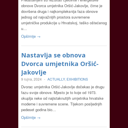
obnove Dvorca umjetnika Oršić-Jakovlje, čime je
dovršena druga i najkompleksnija faza obnove
jednog od najvažnijih prostora suvremene
umjetničke produkcije u Hrvatskoj, teško oštećenog
u…
Opširnije →
Nastavlja se obnova
Dvorca umjetnika Oršić-
Jakovlje
9 rujna, 2024
-
ACTUALLY
,
EXHIBITIONS
Dvorac umjetnika Oršić-Jakovlje dočekao je drugu
fazu svoje obnove. Mjesto je to koje od 1973.
okuplja neke od najistaknutijih umjetnika hrvatske
moderne i suvremene scene. Tijekom posljednjih
pedeset godina bio…
Opširnije →