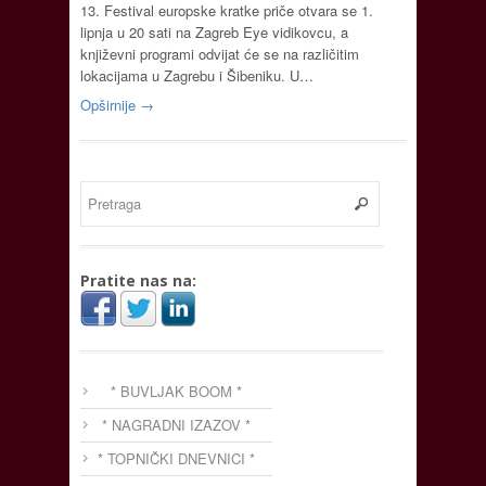
13. Festival europske kratke priče otvara se 1.
lipnja u 20 sati na Zagreb Eye vidikovcu, a
književni programi odvijat će se na različitim
lokacijama u Zagrebu i Šibeniku. U…
Opširnije →
Pratite nas na:
* BUVLJAK BOOM *
* NAGRADNI IZAZOV *
* TOPNIČKI DNEVNICI *