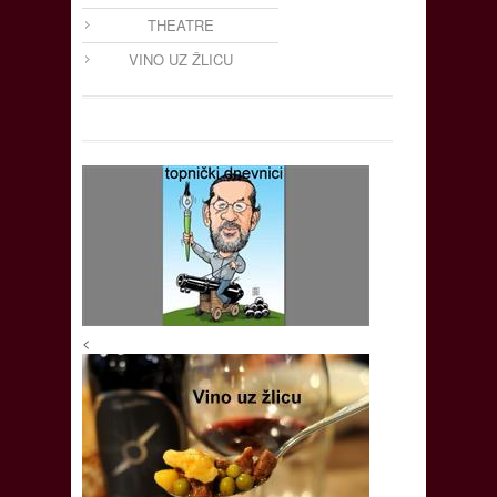
THEATRE
VINO UZ ŽLICU
<