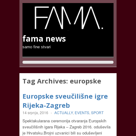
fama news
samo fine stvari
Tag Archives:
europske
Europske sveučilišne igre
Rijeka-Zagreb
14 srpnja, 2016
-
ACTUALLY
,
EVENTS
,
SPORT
Spektakularana ceremonija otvaranja Europskih
sveučilišnih igara Rijeka – Zagreb 2016. oduševila
je Hrvatsku.Brojni uzvanici bili su oduševljeni