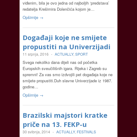
viđenim, bila je ovo jedna od najboljih ‘predstava’
redatelja Krešimira Dolenčića kojom je…
Opširnije →
Događaji koje ne smijete
propustiti na Univerzijadi
11 srpnja, 2016
-
ACTUALLY
,
SPORT
Svega nekoliko dana dijeli nas od početka
Europskih sveučilišnih igara. Rijeka i Zagreb su
spremni! Za vas smo izdvojili pet događaja koje ne
smijete propustiti.Duh slavne Univerzijade iz 1987.
godine…
Opširnije →
Brazilski majstori kratke
priče na 13. FEKP-u
30 svibnja, 2014
-
ACTUALLY
,
FESTIVALS