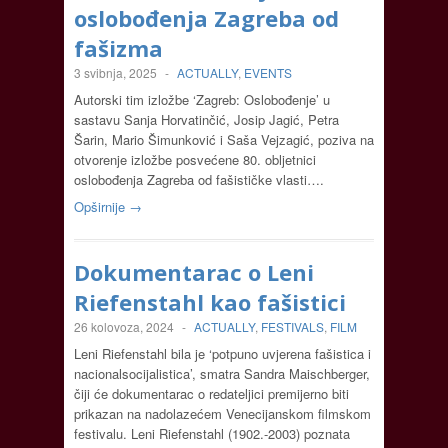
oslobođenja Zagreba od
fašizma
3 svibnja, 2025
-
ACTUALLY
,
EVENTS
Autorski tim izložbe ‘Zagreb: Oslobođenje’ u
sastavu Sanja Horvatinčić, Josip Jagić, Petra
Šarin, Mario Šimunković i Saša Vejzagić, poziva na
otvorenje izložbe posvećene 80. obljetnici
oslobođenja Zagreba od fašističke vlasti….
Opširnije →
Dokumentarac o Leni
Riefenstahl kao fašistici
26 kolovoza, 2024
-
ACTUALLY
,
FESTIVALS
,
FILM
Leni Riefenstahl bila je ‘potpuno uvjerena fašistica i
nacionalsocijalistica’, smatra Sandra Maischberger,
čiji će dokumentarac o redateljici premijerno biti
prikazan na nadolazećem Venecijanskom filmskom
festivalu. Leni Riefenstahl (1902.-2003) poznata