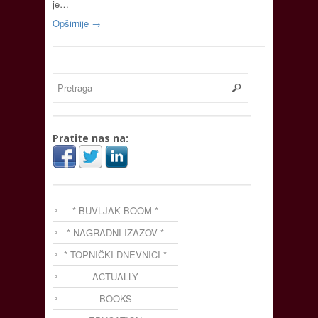
je…
Opširnije →
Pratite nas na:
* BUVLJAK BOOM *
* NAGRADNI IZAZOV *
* TOPNIČKI DNEVNICI *
ACTUALLY
BOOKS