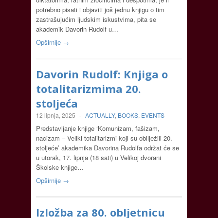
potrebno pisati i objaviti još jednu knjigu o tim
zastrašujućim ljudskim iskustvima, pita se
akademik Davorin Rudolf u…
Opširnije →
Davorin Rudolf: Knjiga o
totalitarizmima 20.
stoljeća
12 lipnja, 2025
-
ACTUALLY
,
BOOKS
,
EVENTS
Predstavljanje knjige ‘Komunizam, fašizam,
nacizam – Veliki totalitarizmi koji su obilježili 20.
stoljeće’ akademika Davorina Rudolfa održat će se
u utorak, 17. lipnja (18 sati) u Velikoj dvorani
Školske knjige…
Opširnije →
Izložba za 80. obljetnicu