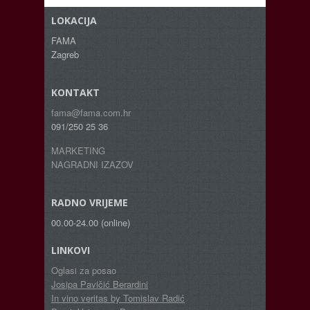
LOKACIJA
FAMA
Zagreb
KONTAKT
fama@fama.com.hr
091/250 25 36
MARKETING
NAGRADNI IZAZOV
RADNO VRIJEME
00.00-24.00 (online)
LINKOVI
Oglasi za posao
Josipa Pavičić Berardini
In vino veritas by Tomislav Radić