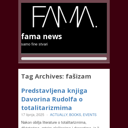
fama news
samo fine stvari
Tag Archives:
fašizam
Predstavljena knjiga
Davorina Rudolfa o
totalitarizmima
17 lipnja, 2025
-
ACTUALLY
,
BOOKS
,
EVENTS
Nakon obilja literature o totalitarizmima,
diktatorima, ratnim zločincima i despotima, je li