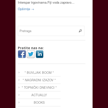
Interspar trgovinama.Fiji voda zapravo…
Opširnije →
Pratite nas na:
* BUVLJAK BOOM *
* NAGRADNI IZAZOV *
* TOPNIČKI DNEVNICI *
ACTUALLY
BOOKS