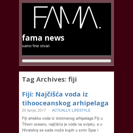
fama news
samo fine stvari
Tag Archives:
fiji
Fiji: Najčišća voda iz
tihooceanskog arhipelaga
20 lipnja, 2017
-
ACTUALLY
,
LIFESTYLE
Fiji arteška voda iz istoimenog arhipelaga Fiji u
Tihom oceanu, najčišća je voda na svijetu, a u
Hrvatskoj se sada može kupiti u svim Spar i