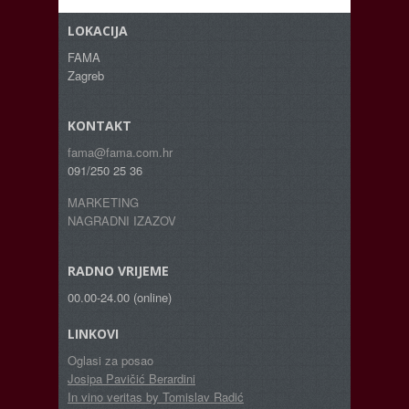
LOKACIJA
FAMA
Zagreb
KONTAKT
fama@fama.com.hr
091/250 25 36
MARKETING
NAGRADNI IZAZOV
RADNO VRIJEME
00.00-24.00 (online)
LINKOVI
Oglasi za posao
Josipa Pavičić Berardini
In vino veritas by Tomislav Radić