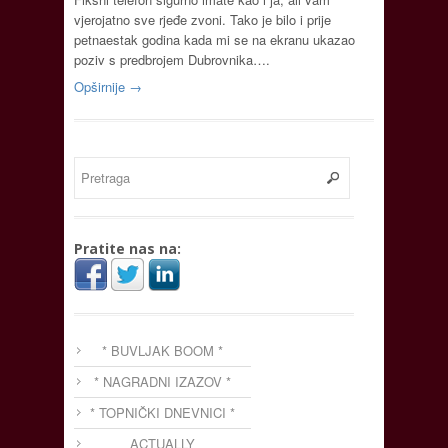
vjerojatno sve rjeđe zvoni. Tako je bilo i prije
petnaestak godina kada mi se na ekranu ukazao
poziv s predbrojem Dubrovnika….
Opširnije →
Pratite nas na:
* BUVLJAK BOOM *
* NAGRADNI IZAZOV *
* TOPNIČKI DNEVNICI *
ACTUALLY