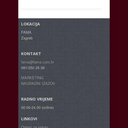
LOKACIJA
FAMA
Zagreb
KONTAKT
fama@fama.com.hr
091/250 25 36
MARKETING
NAGRADNI IZAZOV
RADNO VRIJEME
00.00-24.00 (online)
LINKOVI
Oglasi za posao