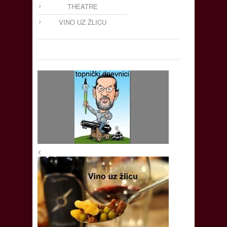
THEATRE
VINO UZ ŽLICU
<