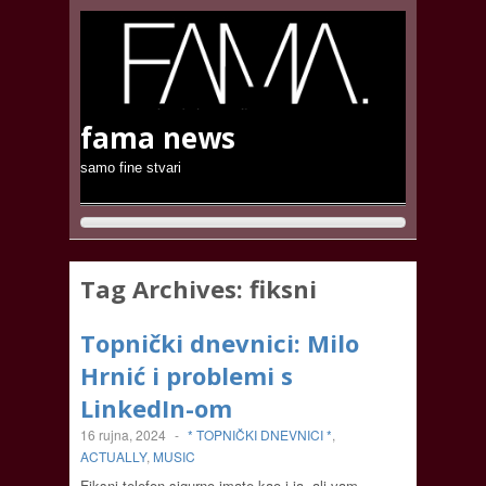
fama news
samo fine stvari
Tag Archives:
fiksni
Topnički dnevnici: Milo
Hrnić i problemi s
LinkedIn-om
16 rujna, 2024
-
* TOPNIČKI DNEVNICI *
,
ACTUALLY
,
MUSIC
Fiksni telefon sigurno imate kao i ja, ali vam