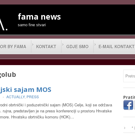
fama news
samo fine stvari
OR BY FAMA
KONTAKT
GDJE SMO
E-MAIL KONTAKT
golub
ljski sajam MOS
8
-
ACTUALLY
,
PRESS
Prati
dni obrtnički i poduzetnički sajam (MOS) Celje, koji se održava
. rujna, predstavljen je na press konferenciji u prostoru Hrvatske
omore. Hrvatsku obrtničku komoru (HOK)…
*