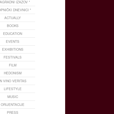
NAGRADNI IZAZOV *
OPNIČKI DNEVNICI *
ACTUALLY
BOOKS
EDUCATION
EVENTS
EXHIBITIONS
FESTIVALS
FILM
HEDONISM
IN VINO VERITAS
LIFESTYLE
MUSIC
ORIJENTACIJE
PRESS