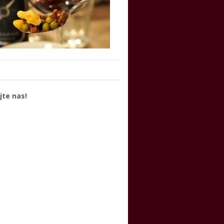
jte nas!