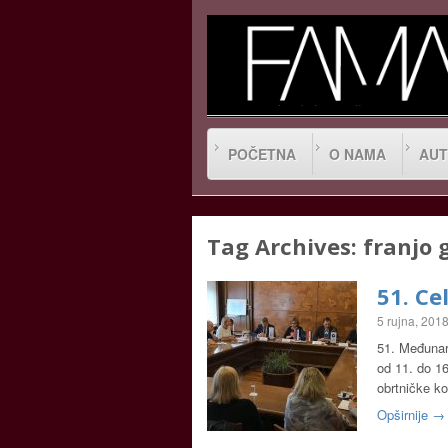
POČETNA
O NAMA
AUT
Tag Archives:
franjo 
51. Ce
5 rujna, 201
51. Međunaro
od 11. do 16
obrtničke k
Opširnije →