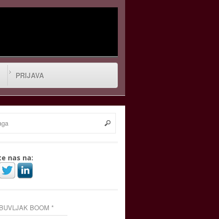
PRIJAVA
te nas na:
 BUVLJAK BOOM *