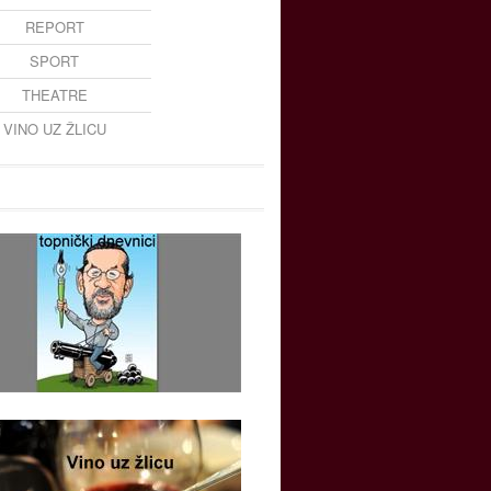
REPORT
SPORT
THEATRE
VINO UZ ŽLICU