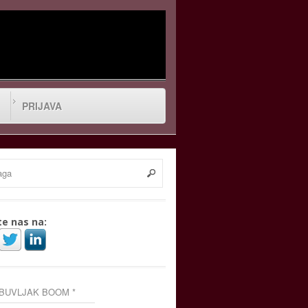
PRIJAVA
te nas na:
 BUVLJAK BOOM *