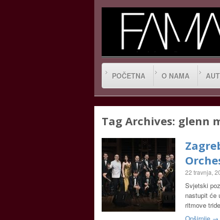
POČETNA
O NAMA
AUT
Tag Archives:
glenn m
Zagreb
Orche
22 travnja, 
Svjetski po
nastupit će 
ritmove trid
Opširnije →