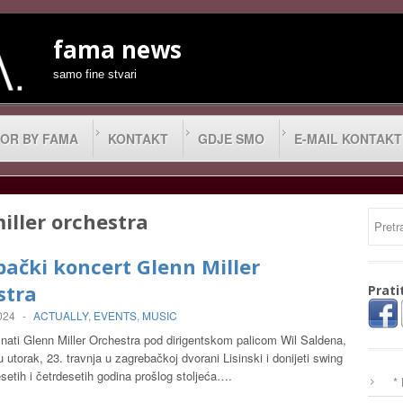
fama news
samo fine stvari
OR BY FAMA
KONTAKT
GDJE SMO
E-MAIL KONTAKT
iller orchestra
ački koncert Glenn Miller
stra
Prati
2024
-
ACTUALLY
,
EVENTS
,
MUSIC
znati Glenn Miller Orchestra pod dirigentskom palicom Wil Saldena,
u utorak, 23. travnja u zagrebačkoj dvorani Lisinski i donijeti swing
esetih i četrdesetih godina prošlog stoljeća….
*