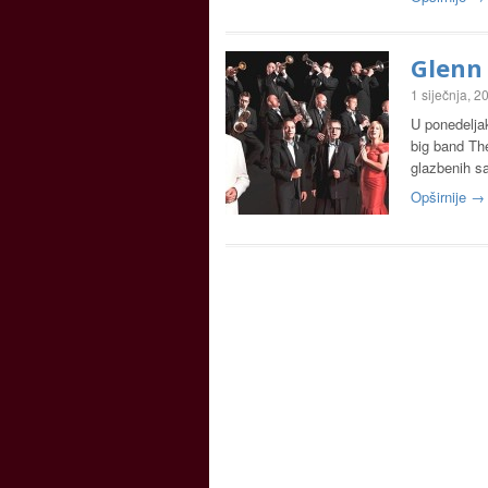
Glenn 
1 siječnja, 2
U ponedelja
big band The
glazbenih s
Opširnije →