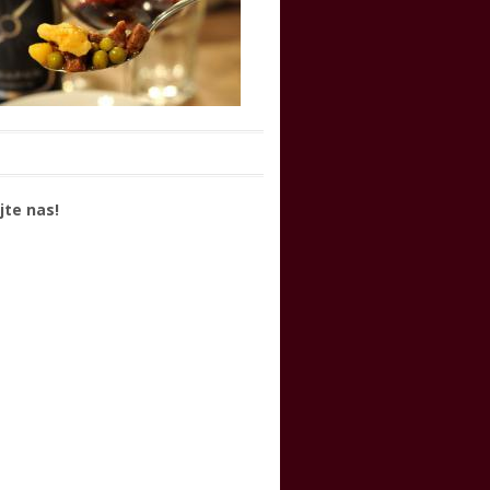
jte nas!