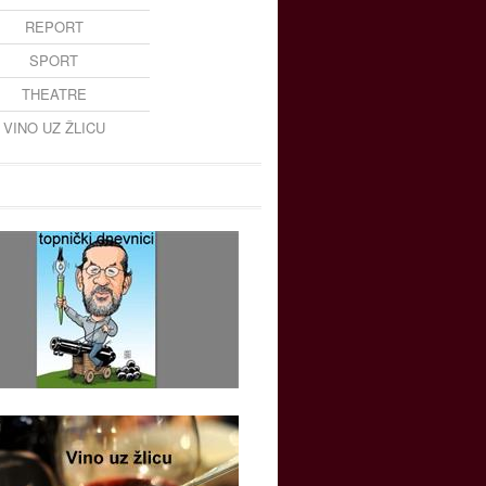
REPORT
SPORT
THEATRE
VINO UZ ŽLICU