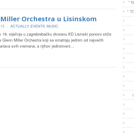
* 
* T
Miller Orchestra u Lisinskom
015
-
ACTUALLY
,
EVENTS
,
MUSIC
k 19. siječnja u zagrebrebačku dvoranu KD Lisinski ponovo stiže
 Glenn Miller Orchestra koji se smatraju jednim od najvećih
astava svih vremena, a njihov jedinstveni…