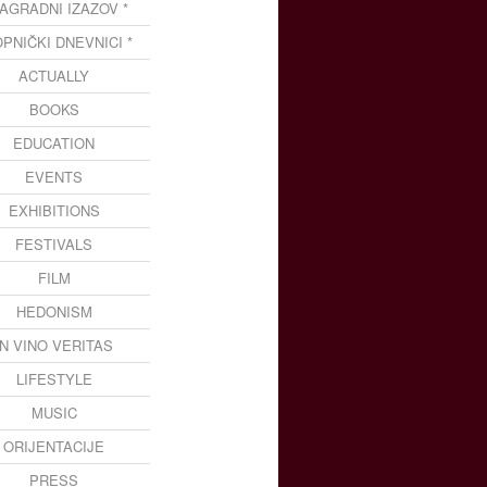
NAGRADNI IZAZOV *
OPNIČKI DNEVNICI *
ACTUALLY
BOOKS
EDUCATION
EVENTS
EXHIBITIONS
FESTIVALS
FILM
HEDONISM
IN VINO VERITAS
LIFESTYLE
MUSIC
ORIJENTACIJE
PRESS