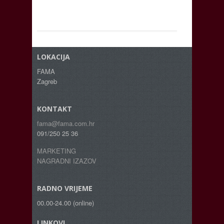
LOKACIJA
FAMA
Zagreb
KONTAKT
fama@fama.com.hr
091/250 25 36
MARKETING
NAGRADNI IZAZOV
RADNO VRIJEME
00.00-24.00 (online)
LINKOVI