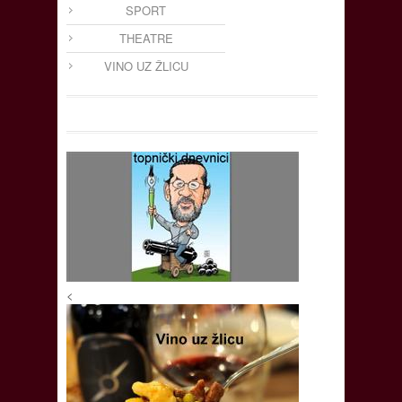
SPORT
THEATRE
VINO UZ ŽLICU
<