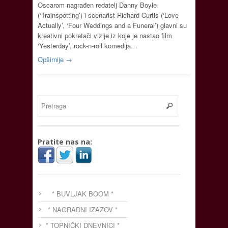
Oscarom nagrađen redatelj Danny Boyle
(‘Trainspotting’) i scenarist Richard Curtis (‘Love
Actually’, ‘Four Weddings and a Funeral’) glavni su
kreativni pokretači vizije iz koje je nastao film
‘Yesterday’, rock-n-roll komedija…
Opširnije →
Pratite nas na:
* BUVLJAK BOOM *
* NAGRADNI IZAZOV *
* TOPNIČKI DNEVNICI *