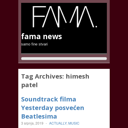
fama news
samo fine stvari
Tag Archives:
himesh
patel
Soundtrack filma
Yesterday posvećen
Beatlesima
3 srpnja, 2019
-
ACTUALLY
,
MUSIC