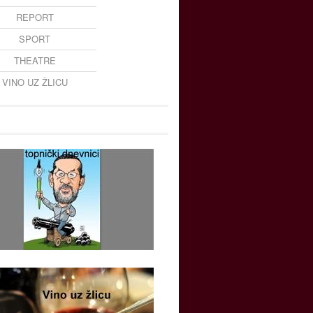
REPORT
SPORT
THEATRE
VINO UZ ŽLICU