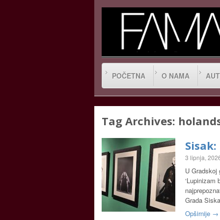
POČETNA
O NAMA
AUT
Tag Archives:
holand
Sisak:
3 lipnja, 202
U Gradskoj g
‘Lupinizam b
najprepoznat
Grada Sisk
Opširnije →