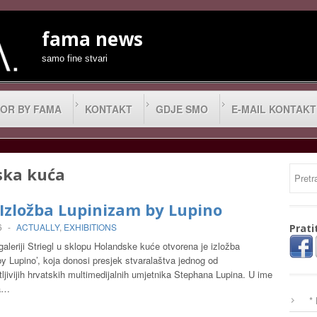
fama news
samo fine stvari
OR BY FAMA
KONTAKT
GDJE SMO
E-MAIL KONTAKT
ska kuća
 Izložba Lupinizam by Lupino
6
-
ACTUALLY
,
EXHIBITIONS
Prati
aleriji Striegl u sklopu Holandske kuće otvorena je izložba
y Lupino’, koja donosi presjek stvaralaštva jednog od
ljivijih hrvatskih multimedijalnih umjetnika Stephana Lupina. U ime
a…
*