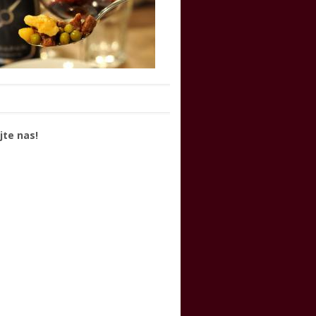
jte nas!