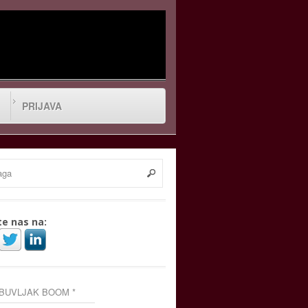
PRIJAVA
te nas na:
 BUVLJAK BOOM *