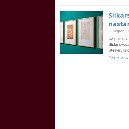
Slikar
nastan
28 veljače, 
Uz prisustvo
Sisku svečan
Steiner’. Iz
Opširnije →