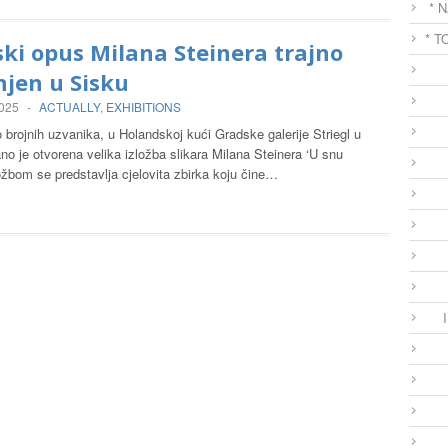
* 
* T
ski opus Milana Steinera trajno
jen u Sisku
2025
-
ACTUALLY
,
EXHIBITIONS
 brojnih uzvanika, u Holandskoj kući Gradske galerije Striegl u
o je otvorena velika izložba slikara Milana Steinera ‘U snu
ložbom se predstavlja cjelovita zbirka koju čine…