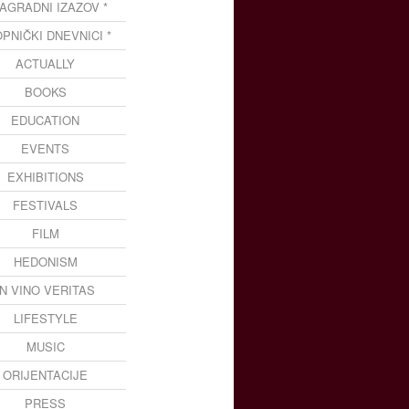
NAGRADNI IZAZOV *
OPNIČKI DNEVNICI *
ACTUALLY
BOOKS
EDUCATION
EVENTS
EXHIBITIONS
FESTIVALS
FILM
HEDONISM
IN VINO VERITAS
LIFESTYLE
MUSIC
ORIJENTACIJE
PRESS