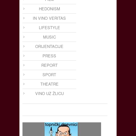
HEDONISM
IN VINO VERITAS
LIFESTYLE
MUSIC
ORIJENTACIJE
PRESS
REPORT
SPORT
THEATRE
VINO UZ ŽLICU