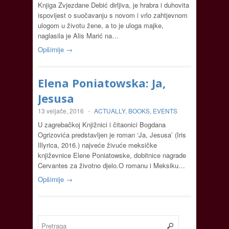
Knjiga Zvjezdane Debić dirljiva, je hrabra i duhovita
ispovijest o suočavanju s novom i vrlo zahtjevnom
ulogom u životu žene, a to je uloga majke,
naglasila je Alis Marić na…
Opširnije →
Elena Poniatowska: Ja,
Jesusa
13 veljače, 2016
-
ACTUALLY
,
BOOKS
,
EVENTS
U zagrebačkoj Knjižnici i čitaonici Bogdana
Ogrizovića predstavljen je roman ‘Ja, Jesusa’ (Iris
Illyrica, 2016.) najveće živuće meksičke
književnice Elene Poniatowske, dobitnice nagrade
Cervantes za životno djelo.O romanu i Meksiku…
Opširnije →