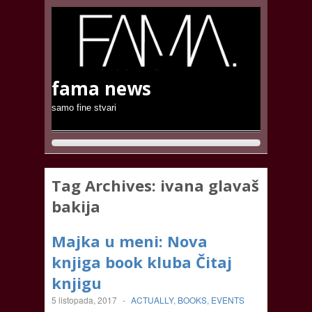
fama news
samo fine stvari
Tag Archives:
ivana glavaš
bakija
Majka u meni: Nova
knjiga book kluba Čitaj
knjigu
5 listopada, 2017
-
ACTUALLY
,
BOOKS
,
EVENTS