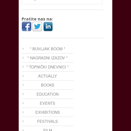
Pratite nas na:
* BUVLJAK BOOM *
* NAGRADNI IZAZOV *
* TOPNIČKI DNEVNICI *
ACTUALLY
BOOKS
EDUCATION
EVENTS
EXHIBITIONS
FESTIVALS
FILM