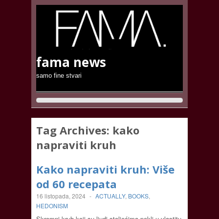
fama news
samo fine stvari
Tag Archives:
kako
napraviti kruh
Kako napraviti kruh: Više
od 60 recepata
16 listopada, 2024
-
ACTUALLY
,
BOOKS
,
HEDONISM
Skromni kruh koji su ljudi stoljećima pekli u vlastitu