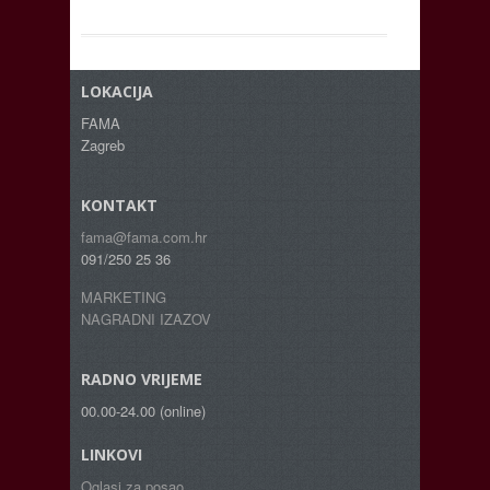
LOKACIJA
FAMA
Zagreb
KONTAKT
fama@fama.com.hr
091/250 25 36
MARKETING
NAGRADNI IZAZOV
RADNO VRIJEME
00.00-24.00 (online)
LINKOVI
Oglasi za posao