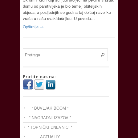
domu od pamtivijeka je bio temelj obiteljskih
objeda, a posljednjih se godina taj običaj naveliko
vraća u našu svakidašnjicu. U povodu…
Opširnije →
Pratite nas na:
* BUVLJAK BOOM *
* NAGRADNI IZAZOV *
* TOPNIČKI DNEVNICI *
ACTUALLY