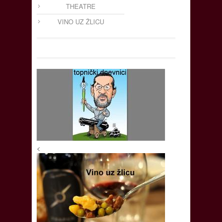
THEATRE
VINO UZ ŽLICU
<