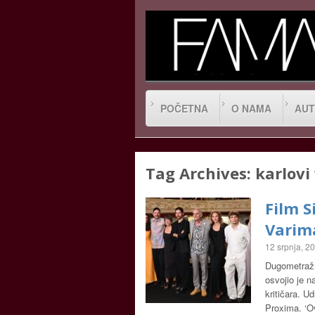
POČETNA
O NAMA
AUT
Tag Archives:
karlovi
Film S
Varim
12 srpnja, 2
Dugometražni
osvojio je 
kritičara. U
Proxima. ‘