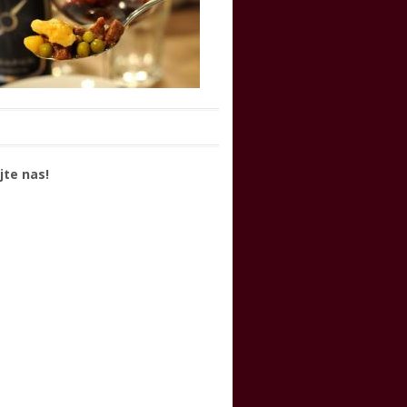
jte nas!