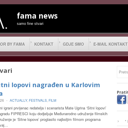
fama news
samo fine stvari
OR BY FAMA
KONTAKT
GDJE SMO
E-MAIL KONTAKT
 vari
itni lopovi nagrađen u Karlovim
a
Prati
026
-
ACTUALLY
,
FESTIVALS
,
FILM
 igrani prvijenac redatelja i scenarista Mate Ugrina ‘Sitni lopovi’
nagradu FIPRESCI koju dodjeljuje Međunarodno udruženje filmskih
druženje je ‘Sitne lopove’ proglasilo najboljim filmom programa
*
Ovaj…