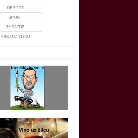
REPORT
SPORT
THEATRE
VINO UZ ŽLICU