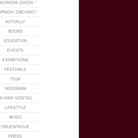
NAGRADNI IZAZOV *
OPNIČKI DNEVNICI *
ACTUALLY
BOOKS
EDUCATION
EVENTS
EXHIBITIONS
FESTIVALS
FILM
HEDONISM
IN VINO VERITAS
LIFESTYLE
MUSIC
ORIJENTACIJE
PRESS