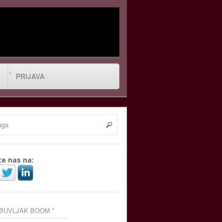
PRIJAVA
te nas na:
 BUVLJAK BOOM *