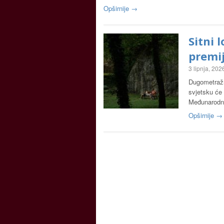
Opširnije →
Sitni 
premi
3 lipnja, 202
Dugometražni
svjetsku će
Međunarodno
Opširnije →