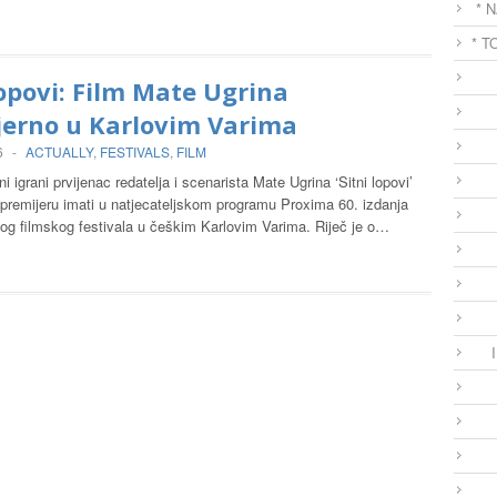
* 
* T
lopovi: Film Mate Ugrina
jerno u Karlovim Varima
6
-
ACTUALLY
,
FESTIVALS
,
FILM
 igrani prvijenac redatelja i scenarista Mate Ugrina ‘Sitni lopovi’
 premijeru imati u natjecateljskom programu Proxima 60. izdanja
g filmskog festivala u češkim Karlovim Varima. Riječ je o…