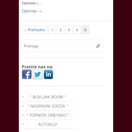
žanrove i…
Opširnije →
« Prethodno
1
2
3
4
5
Pratite nas na:
* BUVLJAK BOOM *
* NAGRADNI IZAZOV *
* TOPNIČKI DNEVNICI *
ACTUALLY