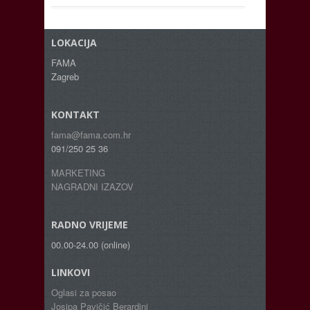
LOKACIJA
FAMA
Zagreb
KONTAKT
fama@fama.com.hr
091/250 25 36
MARKETING
NAGRADNI IZAZOV
RADNO VRIJEME
00.00-24.00 (online)
LINKOVI
Oglasi za posao
Josipa Pavičić Berardini