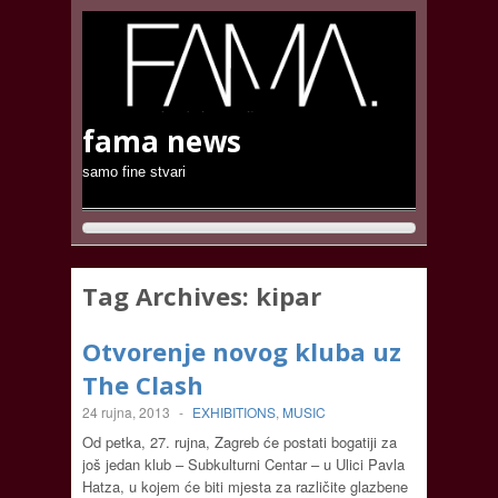
fama news
samo fine stvari
Tag Archives:
kipar
Otvorenje novog kluba uz
The Clash
24 rujna, 2013
-
EXHIBITIONS
,
MUSIC
Od petka, 27. rujna, Zagreb će postati bogatiji za
još jedan klub – Subkulturni Centar – u Ulici Pavla
Hatza, u kojem će biti mjesta za različite glazbene