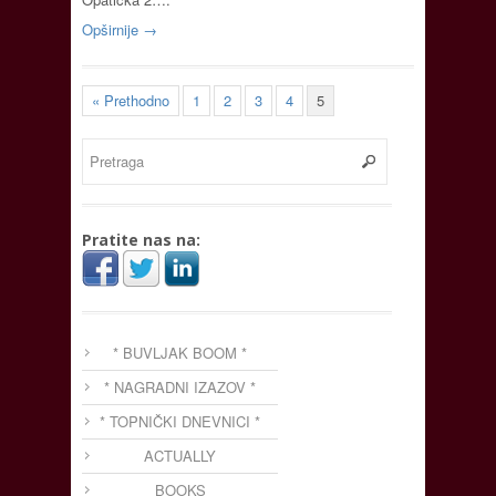
Opširnije →
« Prethodno
1
2
3
4
5
Pratite nas na:
* BUVLJAK BOOM *
* NAGRADNI IZAZOV *
* TOPNIČKI DNEVNICI *
ACTUALLY
BOOKS