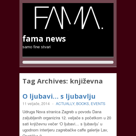
fama news
samo fine stvari
Tag Archives:
književna
O ljubavi… s ljubavlju
11 veljače, 2014
-
ACTUALLY
,
BOOKS
,
EVENTS
Udruga Nova stranica Zagreb u povodu Dana
zaljubljenih organizira 12. veljače s početkom u 20
sati književnu večer ‘O ljubavi… s ljubavlju’ u
ugodnom interijeru zagrebačke caffe galerije Lav,
Opatička 2….