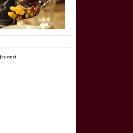
jte nas!