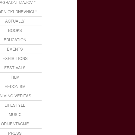
NAGRADNI IZAZOV *
OPNIČKI DNEVNICI *
ACTUALLY
BOOKS
EDUCATION
EVENTS
EXHIBITIONS
FESTIVALS
FILM
HEDONISM
IN VINO VERITAS
LIFESTYLE
MUSIC
ORIJENTACIJE
PRESS