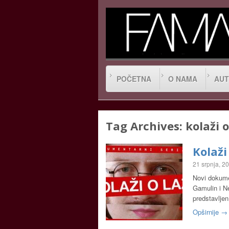
POČETNA
O NAMA
AUT
Tag Archives:
kolaži o
Kolaži 
21 srpnja, 2
Novi dokumen
Gamulin i Ne
predstavljen
Opširnije →