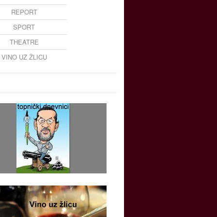
REPORT
SPORT
THEATRE
VINO UZ ŽLICU