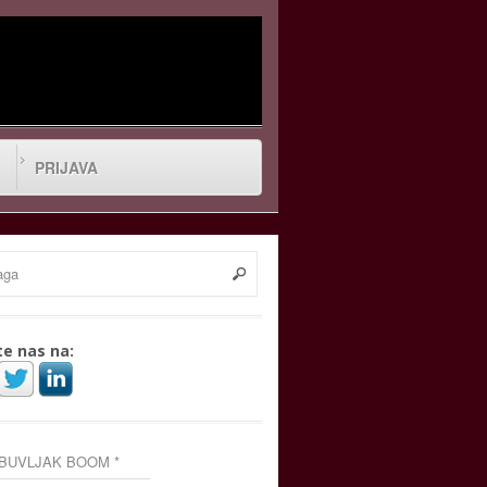
PRIJAVA
te nas na:
 BUVLJAK BOOM *