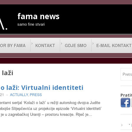
fama news
samo fine stvari
OR BY FAMA
KONTAKT
GDJE SMO
E-MAIL KONTAKT
 laži
o laži: Virtualni identiteti
021
-
ACTUALLY
,
PRESS
Prati
tarni serijal ‘Kolaži o laži’ u režiji autorskog dvojca Judite
bojše Slijepčevića uz projekcije epizode ‘Virtualni identiteti’
 je u zagrebačkoj Uraniji – prostoru kreacije. Riječ je…
*