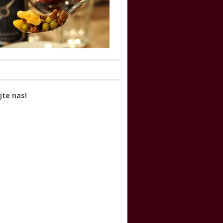
jte nas!