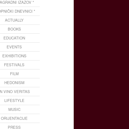
NAGRADNI IZAZOV *
OPNIČKI DNEVNICI *
ACTUALLY
BOOKS
EDUCATION
EVENTS
EXHIBITIONS
FESTIVALS
FILM
HEDONISM
IN VINO VERITAS
LIFESTYLE
MUSIC
ORIJENTACIJE
PRESS