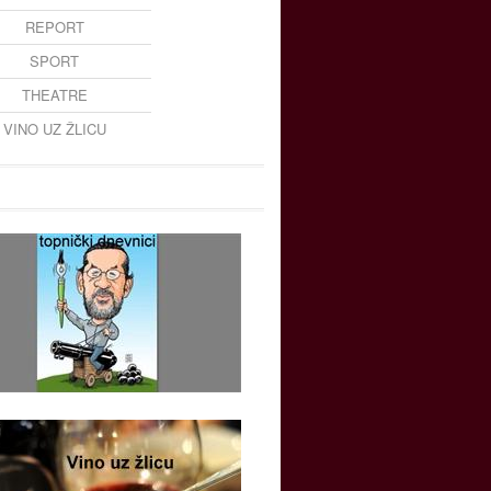
REPORT
SPORT
THEATRE
VINO UZ ŽLICU