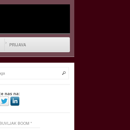
PRIJAVA
te nas na:
 BUVLJAK BOOM *