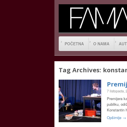
POČETNA
O NAMA
AUT
Tag Archives:
konsta
Premij
7 listopada,
Premijera ka
publiku, od
Konstantin H
Opširnije →