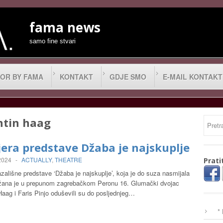
fama news
samo fine stvari
OR BY FAMA
KONTAKT
GDJE SMO
E-MAIL KONTAKT
ntin haag
era predstave Džaba je najskuplje
 2024
-
ACTUALLY
,
THEATRE
Prati
zališne predstave ‘Džaba je najskuplje’, koja je do suza nasmijala
ržana je u prepunom zagrebačkom Peronu 16. Glumački dvojac
aag i Faris Pinjo oduševili su do posljednjeg…
*