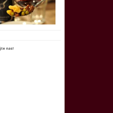
jte nas!