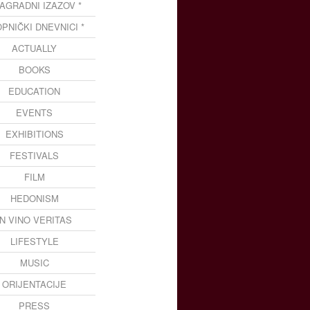
NAGRADNI IZAZOV *
OPNIČKI DNEVNICI *
ACTUALLY
BOOKS
EDUCATION
EVENTS
EXHIBITIONS
FESTIVALS
FILM
HEDONISM
IN VINO VERITAS
LIFESTYLE
MUSIC
ORIJENTACIJE
PRESS