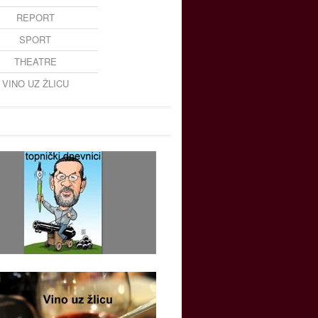
REPORT
SPORT
THEATRE
VINO UZ ŽLICU