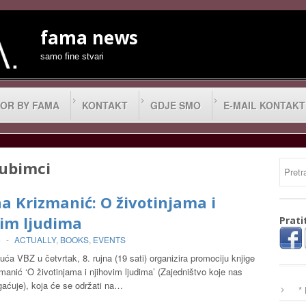
fama news
samo fine stvari
OR BY FAMA
KONTAKT
GDJE SMO
E-MAIL KONTAKT
jubimci
a Krizmanić: O životinjama i
vim ljudima
Prati
6
-
ACTUALLY
,
BOOKS
,
EVENTS
ća VBZ u četvrtak, 8. rujna (19 sati) organizira promociju knjige
manić ‘O životinjama i njihovim ljudima’ (Zajedništvo koje nas
gaćuje), koja će se održati na…
*