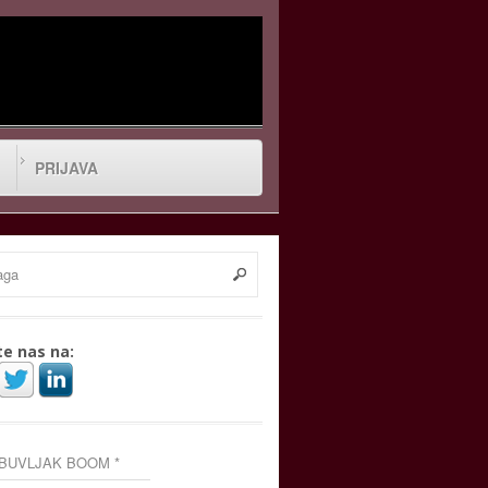
PRIJAVA
te nas na:
 BUVLJAK BOOM *