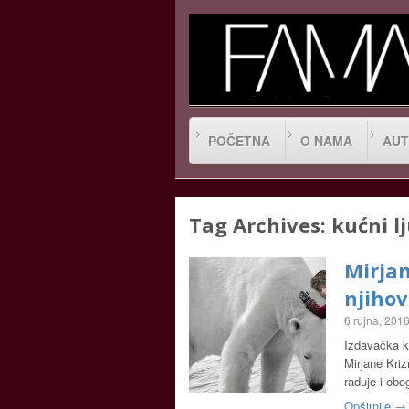
POČETNA
O NAMA
AUT
Tag Archives:
kućni l
Mirjan
njiho
6 rujna, 201
Izdavačka ku
Mirjane Kriz
raduje i obo
Opširnije →