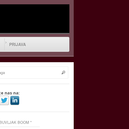
PRIJAVA
te nas na:
 BUVLJAK BOOM *