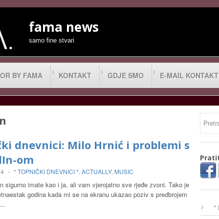
fama news
samo fine stvari
OR BY FAMA
KONTAKT
GDJE SMO
E-MAIL KONTAKT
in
ki dnevnici: Milo Hrnić i problemi s
dIn-om
Prati
24
-
* TOPNIČKI DNEVNICI *
,
ACTUALLY
,
MUSIC
on sigurno imate kao i ja, ali vam vjerojatno sve rjeđe zvoni. Tako je
 petnaestak godina kada mi se na ekranu ukazao poziv s predbrojem
….
*