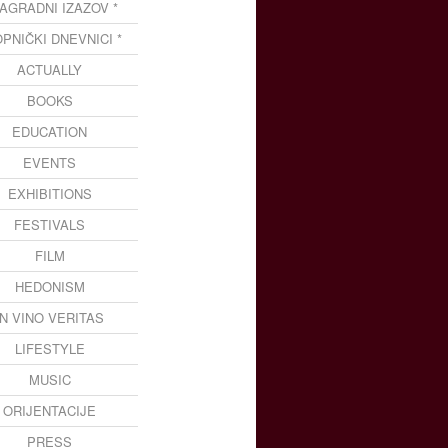
NAGRADNI IZAZOV *
OPNIČKI DNEVNICI *
ACTUALLY
BOOKS
EDUCATION
EVENTS
EXHIBITIONS
FESTIVALS
FILM
HEDONISM
IN VINO VERITAS
LIFESTYLE
MUSIC
ORIJENTACIJE
PRESS