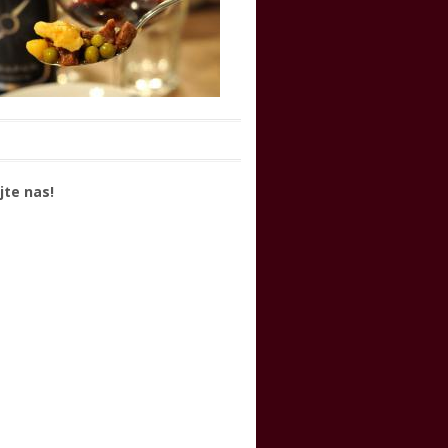
jte nas!