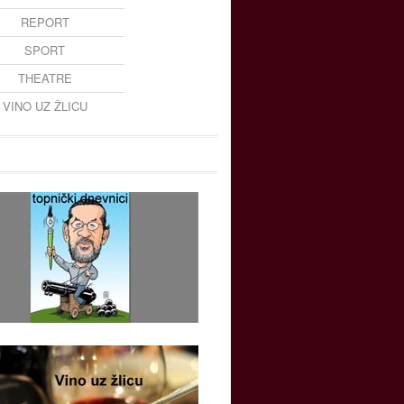
REPORT
SPORT
THEATRE
VINO UZ ŽLICU