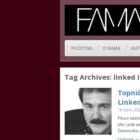
POČETNA
O NAMA
AUT
Tag Archives:
linked 
Topnič
Linke
16 rujna, 20
Fiksni telef
bilo i prije
Dubrovnika
Opširnije →