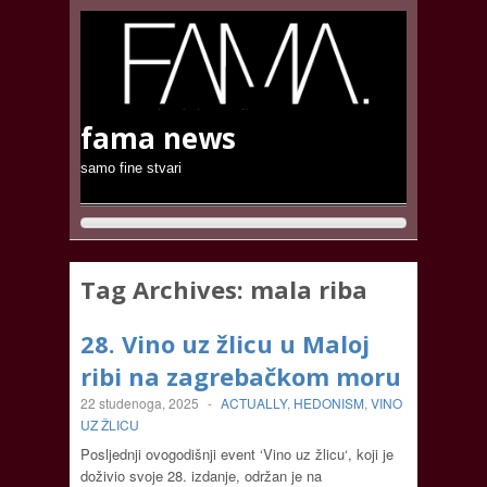
fama news
samo fine stvari
Tag Archives:
mala riba
28. Vino uz žlicu u Maloj
ribi na zagrebačkom moru
22 studenoga, 2025
-
ACTUALLY
,
HEDONISM
,
VINO
UZ ŽLICU
Posljednji ovogodišnji event ‘Vino uz žlicu‘, koji je
doživio svoje 28. izdanje, održan je na