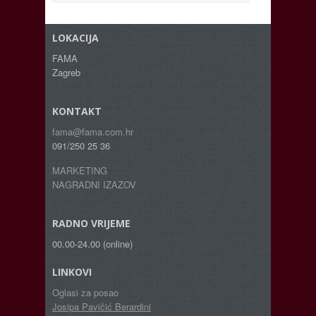
LOKACIJA
FAMA
Zagreb
KONTAKT
fama@fama.com.hr
091/250 25 36
MARKETING
NAGRADNI IZAZOV
RADNO VRIJEME
00.00-24.00 (online)
LINKOVI
Oglasi za posao
Josipa Pavičić Berardini