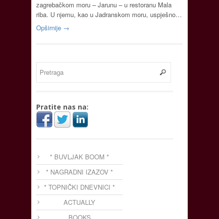
zagrebačkom moru – Jarunu – u restoranu Mala
riba. U njemu, kao u Jadranskom moru, uspješno…
Opširnije →
Pratite nas na:
* BUVLJAK BOOM *
* NAGRADNI IZAZOV *
* TOPNIČKI DNEVNICI *
ACTUALLY
BOOKS