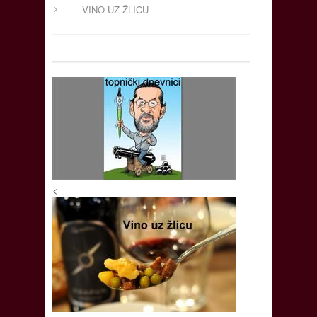
VINO UZ ŽLICU
<