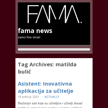
fama news
samo fine stvari
Tag Archives:
matilda
bulić
Asistent: Inovativna
aplikacija za učitelje
18 svibnja, 2021
-
ACTUALLY
Bezbrojni sati koje su učiteljice i učitelji dosad
trošili na pripremanje nastave postaju prošlost