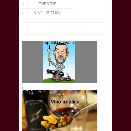
THEATRE
VINO UZ ŽLICU
<