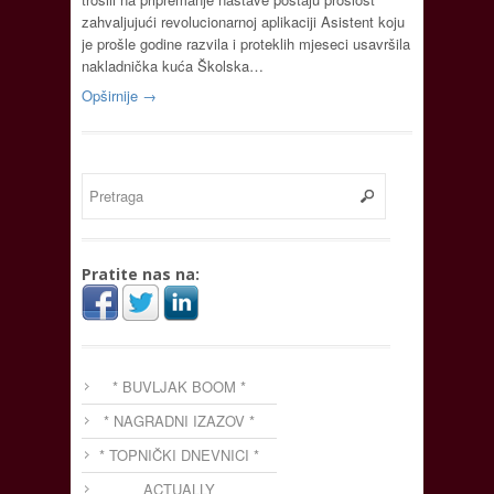
zahvaljujući revolucionarnoj aplikaciji Asistent koju
je prošle godine razvila i proteklih mjeseci usavršila
nakladnička kuća Školska…
Opširnije →
Pratite nas na:
* BUVLJAK BOOM *
* NAGRADNI IZAZOV *
* TOPNIČKI DNEVNICI *
ACTUALLY