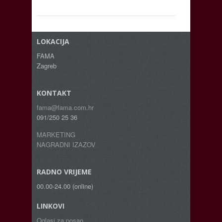
LOKACIJA
FAMA
Zagreb
KONTAKT
fama@fama.com.hr
091/250 25 36
MARKETING
NAGRADNI IZAZOV
RADNO VRIJEME
00.00-24.00 (online)
LINKOVI
Oglasi za posao