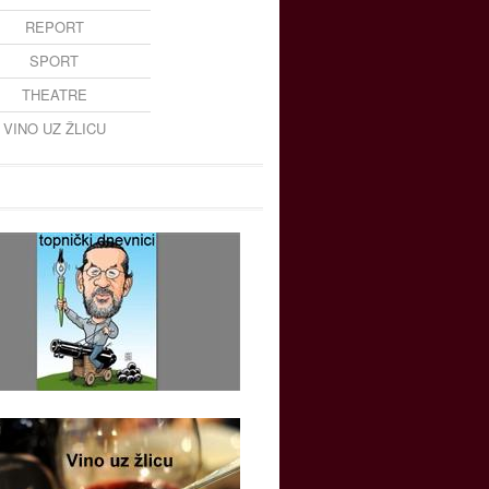
REPORT
SPORT
THEATRE
VINO UZ ŽLICU