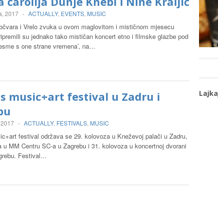
a čarolija Dunje Knebl i Nine Kraljić
a, 2017
-
ACTUALLY
,
EVENTS
,
MUSIC
čvara i Vrelo zvuka u ovom maglovitom i mističnom mjesecu
premili su jednako tako mističan koncert etno i filmske glazbe pod
esme s one strane vremena’, na…
Lajka
s music+art festival u Zadru i
bu
 2017
-
ACTUALLY
,
FESTIVALS
,
MUSIC
c+art festival održava se 29. kolovoza u Kneževoj palači u Zadru,
a u MM Centru SC-a u Zagrebu i 31. kolovoza u koncertnoj dvorani
rebu. Festival…