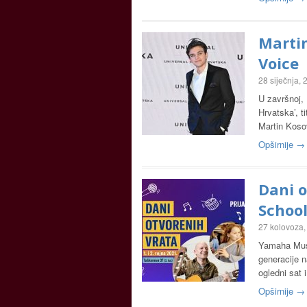
Marti
Voice
28 siječnja,
U završnoj,
Hrvatska’, t
Martin Koso
Opširnije →
Dani 
Schoo
27 kolovoza,
Yamaha Music
generacije n
ogledni sat 
Opširnije →