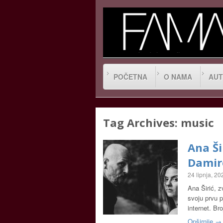
POČETNA
O NAMA
AUT
Tag Archives:
music
Ana Ši
Dami
24 lipnja, 20
Ana Širić, 
svoju prvu p
internet. Br
Opširnije →