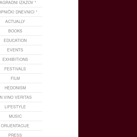
NAGRADNI IZAZOV *
OPNIČKI DNEVNICI *
ACTUALLY
BOOKS
EDUCATION
EVENTS
EXHIBITIONS
FESTIVALS
FILM
HEDONISM
IN VINO VERITAS
LIFESTYLE
MUSIC
ORIJENTACIJE
PRESS