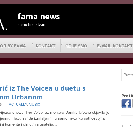
fama news
samo fine stvari
OR BY FAMA
KONTAKT
GDJE SMO
E-MAIL KONTAKT
rić iz The Voicea u duetu s
rom Urbanom
Prati
24
-
ACTUALLY
,
MUSIC
zvijezda showa ‘The Voice’ uz mentora Damira Urbana objavila je
jesmu ‘Kažu svi da izmišljam’ i u samo nekoliko sati osvojila
ojni komentari dirnutih slušatelja…
*