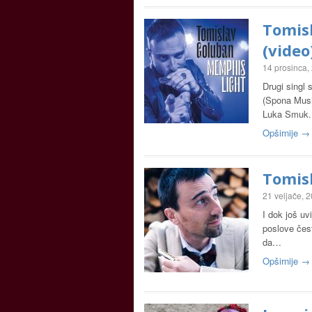
Tomis
(video
14 prosinca,
Drugi singl
(Spona Music
Luka Smuk. 
Opširnije →
Tomisl
21 veljače, 
I dok još uv
poslove čest
da…
Opširnije →