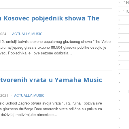
* 
* T
n Kosovec pobjednik showa The
 2024
-
ACTUALLY
,
MUSIC
 12. emisiji četvrte sezone popularnog glazbenog showa ’The Voice
itulu najljepšeg glasa s ukupno 88.504 glasova publike osvojio je
vec. Pobjednika je i ove sezone odabrala…
otvorenih vrata u Yamaha Music
l
 2021
-
ACTUALLY
,
MUSIC
 School Zagreb otvara svoja vrata 1. i 2. rujna i poziva sve
a glazbeno druženje.Dani otvorenih vrata odlična su prilika za
i doživljaj motivirajuće atmosfere…