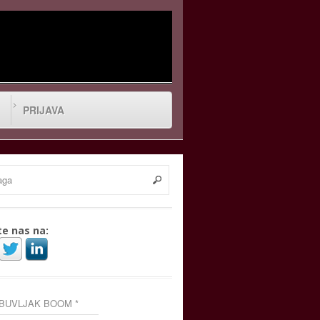
PRIJAVA
te nas na:
 BUVLJAK BOOM *