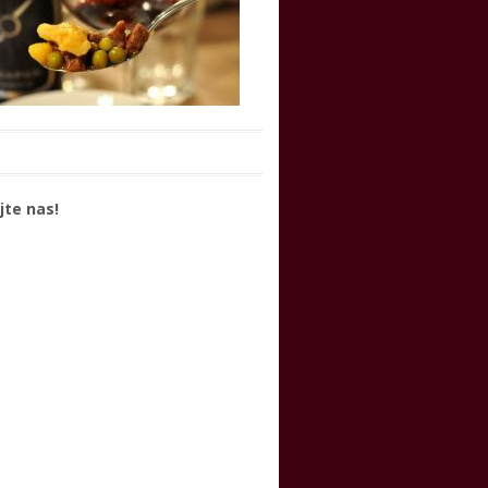
jte nas!