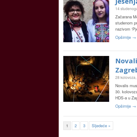
Jesenj
14 studenog
Začarana Mo
studenom pri
nazivom ‘Pj
Opširnije →
Novali
Zagre
28 kolovoza,
Novalis musi
30. kolovoz
HDS-a u Zag
Opširnije →
1
2
3
Sljedeće »