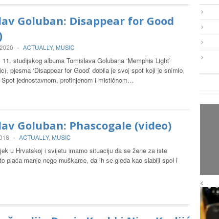
lav Goluban: Disappear for Good
)
 2020
-
ACTUALLY
,
MUSIC
 s 11. studijskog albuma Tomislava Golubana ‘Memphis Light’
), pjesma ‘Disappear for Good’ dobila je svoj spot koji je snimio
Spot jednostavnom, profinjenom i mističnom…
av Goluban: Phascogale (video)
2018
-
ACTUALLY
,
MUSIC
ijek u Hrvatskoj i svijetu imamo situaciju da se žene za iste
o plaća manje nego muškarce, da ih se gleda kao slabiji spol i
<