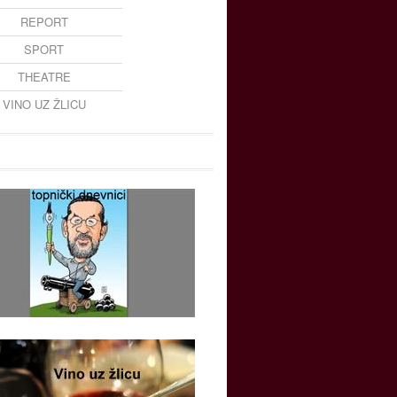
REPORT
SPORT
THEATRE
VINO UZ ŽLICU