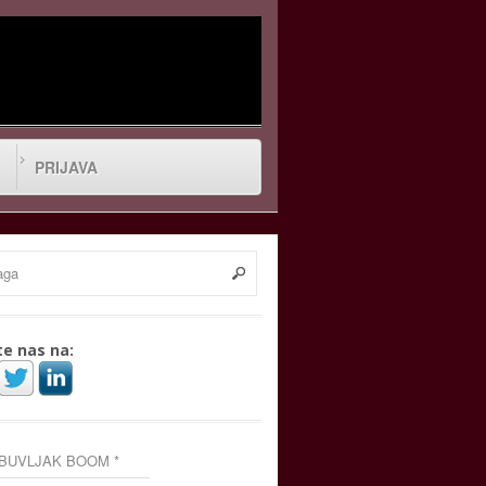
PRIJAVA
te nas na:
 BUVLJAK BOOM *