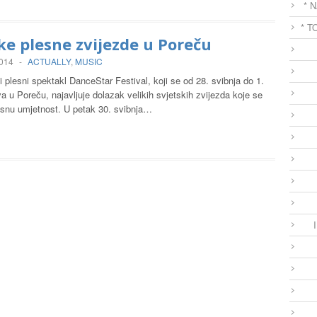
* 
* T
ke plesne zvijezde u Poreču
2014
-
ACTUALLY
,
MUSIC
plesni spektakl DanceStar Festival, koji se od 28. svibnja do 1.
va u Poreču, najavljuje dolazak velikih svjetskih zvijezda koje se
lesnu umjetnost. U petak 30. svibnja…