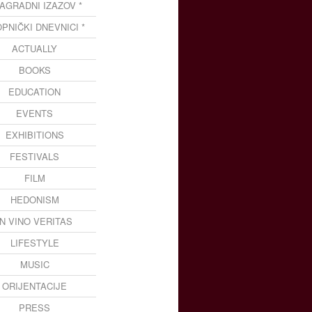
NAGRADNI IZAZOV *
OPNIČKI DNEVNICI *
ACTUALLY
BOOKS
EDUCATION
EVENTS
EXHIBITIONS
FESTIVALS
FILM
HEDONISM
IN VINO VERITAS
LIFESTYLE
MUSIC
ORIJENTACIJE
PRESS