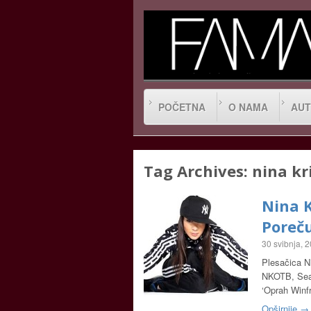
POČETNA
O NAMA
AUT
Tag Archives:
nina kr
Nina K
Poreč
30 svibnja, 
Plesačica N
NKOTB, Sean
‘Oprah Winf
Opširnije →