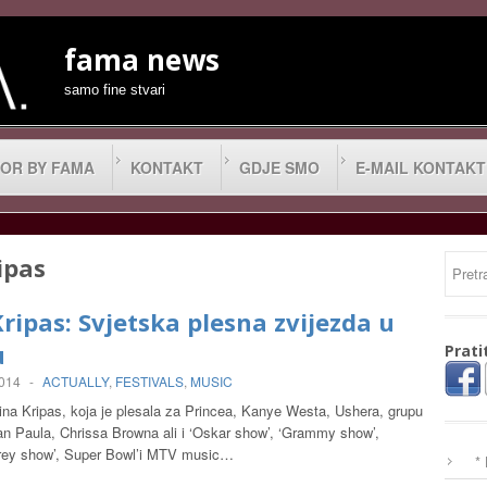
fama news
samo fine stvari
OR BY FAMA
KONTAKT
GDJE SMO
E-MAIL KONTAKT
ipas
ripas: Svjetska plesna zvijezda u
u
Prati
2014
-
ACTUALLY
,
FESTIVALS
,
MUSIC
ina Kripas, koja je plesala za Princea, Kanye Westa, Ushera, grupu
 Paula, Chrissa Browna ali i ‘Oskar show’, ‘Grammy show’,
rey show’, Super Bowl’i MTV music…
*