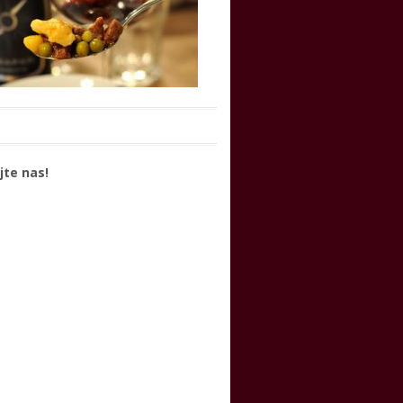
jte nas!