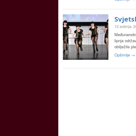
Svjets
12 svibnja, 
Međunarodni 
lipnja održa
obilježile p
Opširnije →