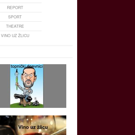
REPORT
SPORT
THEATRE
VINO UZ ŽLICU