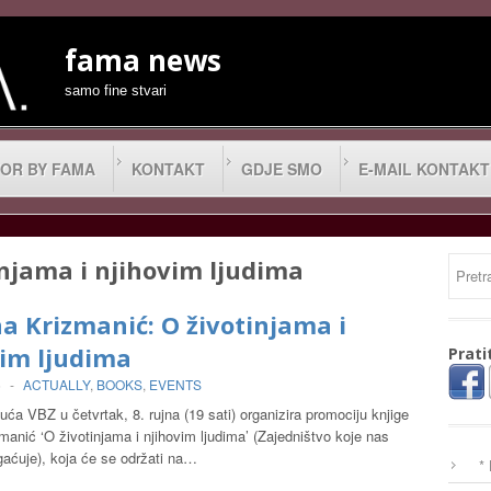
fama news
samo fine stvari
OR BY FAMA
KONTAKT
GDJE SMO
E-MAIL KONTAKT
injama i njihovim ljudima
a Krizmanić: O životinjama i
vim ljudima
Prati
6
-
ACTUALLY
,
BOOKS
,
EVENTS
ća VBZ u četvrtak, 8. rujna (19 sati) organizira promociju knjige
manić ‘O životinjama i njihovim ljudima’ (Zajedništvo koje nas
gaćuje), koja će se održati na…
*