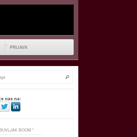
PRIJAVA
te nas na:
 BUVLJAK BOOM *