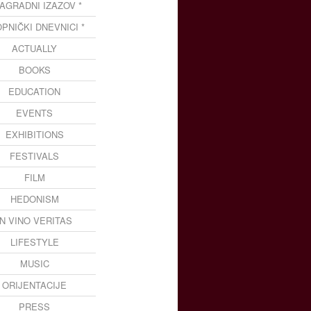
NAGRADNI IZAZOV *
OPNIČKI DNEVNICI *
ACTUALLY
BOOKS
EDUCATION
EVENTS
EXHIBITIONS
FESTIVALS
FILM
HEDONISM
IN VINO VERITAS
LIFESTYLE
MUSIC
ORIJENTACIJE
PRESS