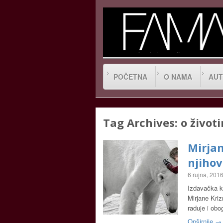
POČETNA
O NAMA
AUT
Tag Archives:
o život
Mirjan
njiho
6 rujna, 201
Izdavačka ku
Mirjane Kriz
raduje i obo
Opširnije →