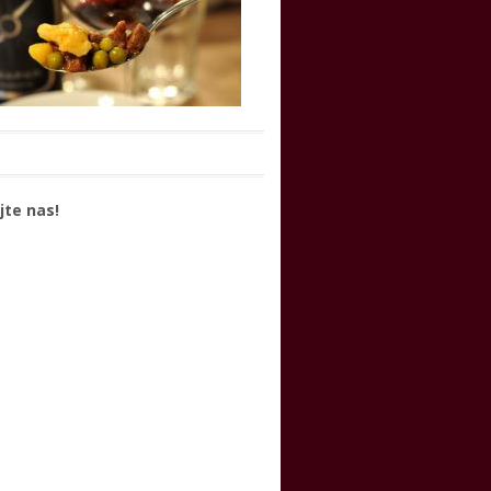
jte nas!