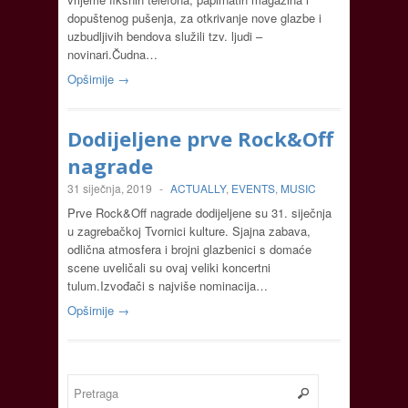
dopuštenog pušenja, za otkrivanje nove glazbe i
uzbudljivih bendova služili tzv. ljudi –
novinari.Čudna…
Opširnije →
Dodijeljene prve Rock&Off
nagrade
31 siječnja, 2019
-
ACTUALLY
,
EVENTS
,
MUSIC
Prve Rock&Off nagrade dodijeljene su 31. siječnja
u zagrebačkoj Tvornici kulture. Sjajna zabava,
odlična atmosfera i brojni glazbenici s domaće
scene uveličali su ovaj veliki koncertni
tulum.Izvođači s najviše nominacija…
Opširnije →