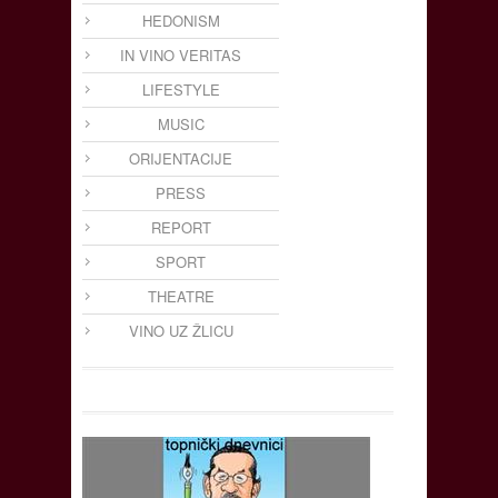
HEDONISM
IN VINO VERITAS
LIFESTYLE
MUSIC
ORIJENTACIJE
PRESS
REPORT
SPORT
THEATRE
VINO UZ ŽLICU