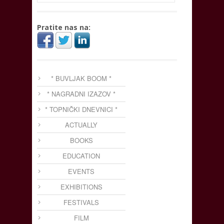
Pratite nas na:
* BUVLJAK BOOM *
* NAGRADNI IZAZOV *
* TOPNIČKI DNEVNICI *
ACTUALLY
BOOKS
EDUCATION
EVENTS
EXHIBITIONS
FESTIVALS
FILM