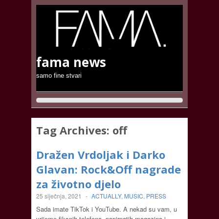
fama news
samo fine stvari
Tag Archives:
off
Dražen Vrdoljak i Darko
Glavan: Rock&Off nagrade
za životno djelo
25 siječnja, 2021
-
ACTUALLY
,
MUSIC
,
PRESS
Sada imate TikTok i YouTube. A nekad su vam, u
vrijeme fiksnih telefona, papirnatih magazina i