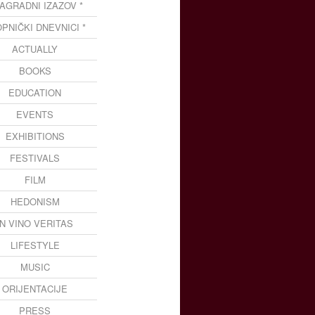
NAGRADNI IZAZOV *
OPNIČKI DNEVNICI *
ACTUALLY
BOOKS
EDUCATION
EVENTS
EXHIBITIONS
FESTIVALS
FILM
HEDONISM
IN VINO VERITAS
LIFESTYLE
MUSIC
ORIJENTACIJE
PRESS