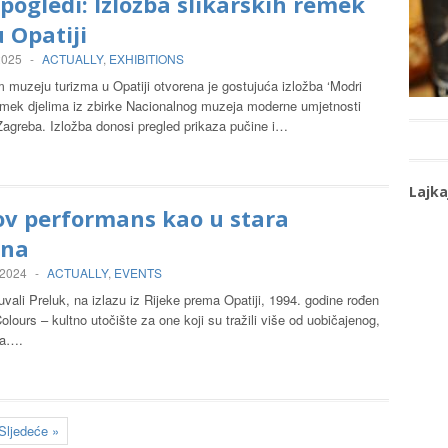
pogledi: Izložba slikarskih remek
u Opatiji
2025
-
ACTUALLY
,
EXHIBITIONS
 muzeju turizma u Opatiji otvorena je gostujuća izložba ‘Modri
remek djelima iz zbirke Nacionalnog muzeja moderne umjetnosti
agreba. Izložba donosi pregled prikaza pučine i…
Lajka
ov performans kao u stara
ena
 2024
-
ACTUALLY
,
EVENTS
uvali Preluk, na izlazu iz Rijeke prema Opatiji, 1994. godine rođen
lours – kultno utočište za one koji su tražili više od uobičajenog,
ba….
Sljedeće »