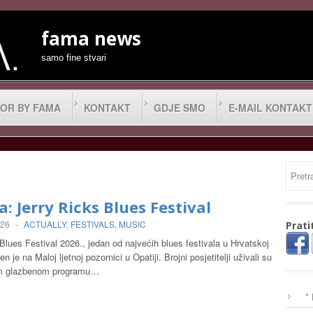
fama news
samo fine stvari
OR BY FAMA
KONTAKT
GDJE SMO
E-MAIL KONTAKT
a: Jerry Ricks Blues Festival
026
-
ACTUALLY
,
FESTIVALS
,
MUSIC
Prati
Blues Festival 2026., jedan od najvećih blues festivala u Hrvatskoj
oren je na Maloj ljetnoj pozornici u Opatiji. Brojni posjetitelji uživali su
m glazbenom programu…
*