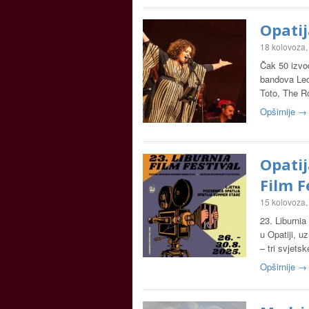
Opatij
18 kolovoza,
Čak 50 izvođ
bandova Led
Toto, The R
Opširnije →
Opati
Film F
15 kolovoza,
23. Liburnia
u Opatiji, u
– tri svjets
Opširnije →