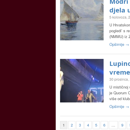
Modri 
djela 
5 kolovoza, 
U Hrvatskom
pogledi’ s 
(NMMU) iz Z
Opširnije →
Lupin
vrem
30 prosinca,
U mističnoj 
je Quorum Co
više od klu
Opširnije →
1
2
3
4
5
6
…
9