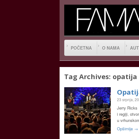
POČETNA
O NAMA
AUT
Tag Archives:
opatija
Opatij
23 srpnja, 2
Jerry Ricks 
i regiji, otv
u vrhunsko
Opširnije →