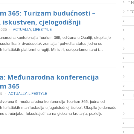
* 
m 365: Turizam budućnosti –
* T
, iskustven, cjelogodišnji
 2025
-
ACTUALLY
,
LIFESTYLE
narodna konferencija Tourism 365, održana u Opatiji, okupila je
sudionika iz dvadesetak zemalja i potvrdila status jedne od
ih turističkih platformi u regiji. Ministri, europarlamentarci i…
ja: Međunarodna konferencija
sm 365
25
-
ACTUALLY
,
LIFESTYLE
e otvorena 9. međunarodna konferencija Tourism 365, jedna od
jih turističkih manifestacija u jugoistočnoj Europi. Okupila je domaće
e stručnjake, fokusirajući se na globalna kretanja, poziciju
…