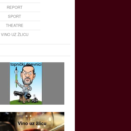
REPORT
SPORT
THEATRE
VINO UZ ŽLICU