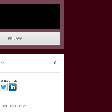
PRIJAVA
te nas na:
 BUVLJAK BOOM *