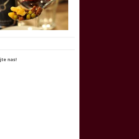
jte nas!