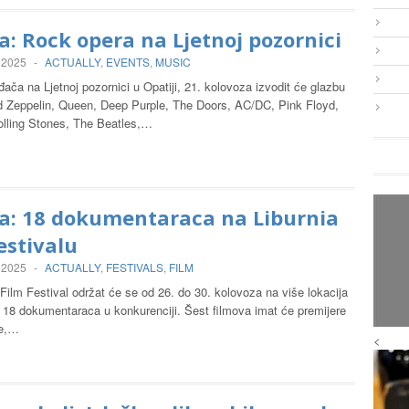
a: Rock opera na Ljetnoj pozornici
 2025
-
ACTUALLY
,
EVENTS
,
MUSIC
ača na Ljetnoj pozornici u Opatiji, 21. kolovoza izvodit će glazbu
 Zeppelin, Queen, Deep Purple, The Doors, AC/DC, Pink Floyd,
olling Stones, The Beatles,…
ja: 18 dokumentaraca na Liburnia
estivalu
 2025
-
ACTUALLY
,
FESTIVALS
,
FILM
 Film Festival održat će se od 26. do 30. kolovoza na više lokacija
z 18 dokumentaraca u konkurenciji. Šest filmova imat će premijere
ke,…
<