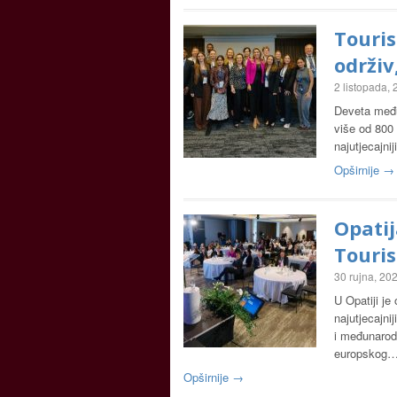
Touris
održiv
2 listopada,
Deveta među
više od 800 
najutjecajnij
Opširnije →
Opati
Touri
30 rujna, 20
U Opatiji j
najutjecajni
i međunarodn
europskog
Opširnije →