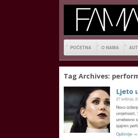
POČETNA
O NAMA
AUT
Tag Archives:
perfor
Ljeto 
27 svibnja, 
Novo izdanj
umjetnosti, 
urnebesno s
sjajnim pe
Opširnije →