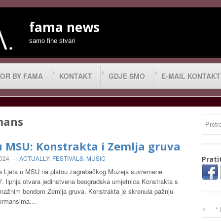
fama news
samo fine stvari
OR BY FAMA
KONTAKT
GDJE SMO
E-MAIL KONTAKT
mans
u MSU: Konstrakta i Zemlja gruva
2024
-
ACTUALLY
,
FESTIVALS
,
MUSIC
Prati
e Ljeta u MSU na platou zagrebačkog Muzeja suvremene
7. lipnja otvara jedinstvena beogradska umjetnica Konstrakta s
nažnim bendom Zemlja gruva. Konstrakta je skrenula pažnju
rformansima…
*