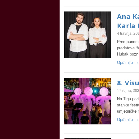
Ana K
Karla
4 travnja, 20
Pred punom 
predstave ‘A
Hubak pozna
Opširnije →
8. Vis
17 rujna, 20
Na Trgu port
stanke festi
umjetničke 
Opširnije →