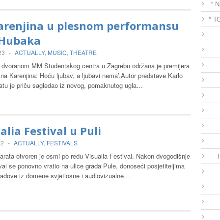
* 
* T
arenjina u plesnom performansu
 Hubaka
23
-
ACTUALLY
,
MUSIC
,
THEATRE
dvoranom MM Studentskog centra u Zagrebu održana je premijera
na Karenjina: Hoću ljubav, a ljubavi nema’.Autor predstave Karlo
tu je priču sagledao iz novog, pomaknutog ugla…
ualia Festival u Puli
22
-
ACTUALLY
,
FESTIVALS
arata otvoren je osmi po redu Visualia Festival. Nakon dvogodišnje
val se ponovno vratio na ulice grada Pule, donoseći posjetiteljima
radove iz domene svjetlosne i audiovizualne…