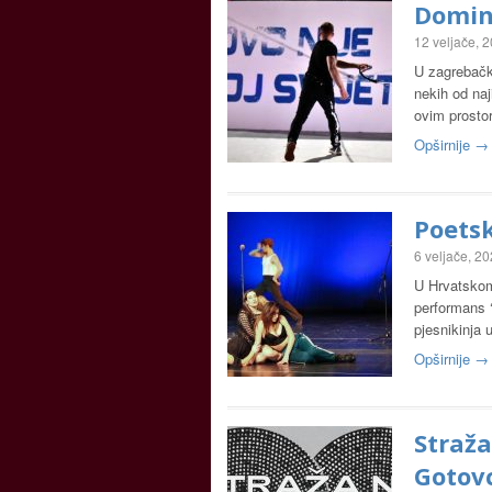
Domino
12 veljače, 
U zagrebačko
nekih od naj
ovim prosto
Opširnije →
Poetsk
6 veljače, 2
U Hrvatskom
performans ‘
pjesnikinja
Opširnije →
Straž
Gotov