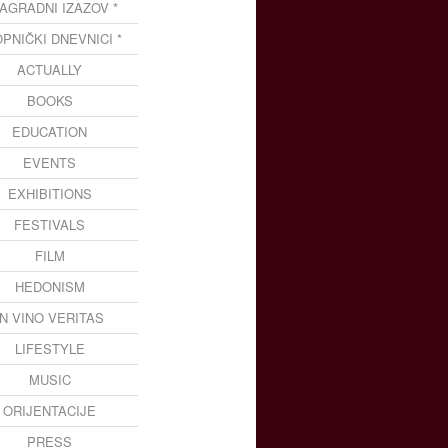
NAGRADNI IZAZOV *
OPNIČKI DNEVNICI *
ACTUALLY
BOOKS
EDUCATION
EVENTS
EXHIBITIONS
FESTIVALS
FILM
HEDONISM
IN VINO VERITAS
LIFESTYLE
MUSIC
ORIJENTACIJE
PRESS