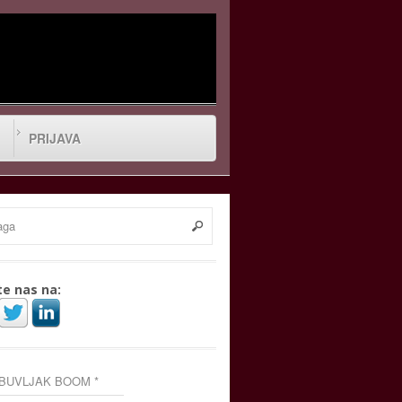
PRIJAVA
te nas na:
 BUVLJAK BOOM *