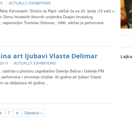
20
-
ACTUALLY
,
EXHIBITIONS
ine Kamenjarin ‘Straža na Rajni’ održat će se 25. lipnja (15 sati) u
 Domu hrvatskih likovnih umjetnika.Doajen hrvatskog
, neponovljivi Tomislav Gotovac, 1996. održao je performans
…
ina art ljubavi Vlaste Delimar
Lajka
 2019
-
ACTUALLY
,
EXHIBITIONS
. siječnja u prostoru zagrebačke Galerije Bačva i Galerije PM
 performans i otvorenje izložbe ’40 godina art ljubavi Vlaste
jim se obilježava 40 godina…
6
7
8
Sljedeće »