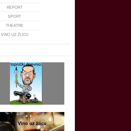
REPORT
SPORT
THEATRE
VINO UZ ŽLICU