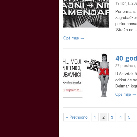
19 lipnja, 20
Performans N
zagrebačkom
performansa
‘Straža na
Opširnije →
40 god
27 prosinca,
U četvrtak 9
održat će se
Delimar’ ko
Opširnije →
« Prethodno
1
2
3
4
5