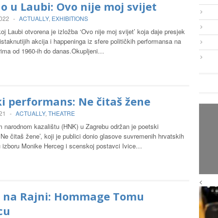
 u Laubi: Ovo nije moj svijet
2022
-
ACTUALLY
,
EXHIBITIONS
j Laubi otvorena je izložba ‘Ovo nije moj svijet’ koja daje presjek
istaknutijih akcija i happeninga iz sfere političkih performansa na
rima od 1960-ih do danas.Okupljeni…
i performans: Ne čitaš žene
021
-
ACTUALLY
,
THEATRE
 narodnom kazalištu (HNK) u Zagrebu održan je poetski
Ne čitaš žene’, koji je publici donio glasove suvremenih hrvatskih
 u izboru Monike Herceg i scenskoj postavci Ivice…
<
a na Rajni: Hommage Tomu
cu