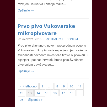
razmjenu iskustva i znanja malih…
Opširnije →
Prvo pivo Vukovarske
mikropivovare
22 kolovoza, 2018
-
ACTUALLY
,
HEDONISM
Prvo pivo skuhano u novom proizvodnom pogonu
Vukovarsko mikropivovare napunjeno je u čaše na
svečanosti povodom investicije tvrtke K pivovari u
cijenjeni i poznati hrvatski brend piva.Svečanim
otvorenjem završava se…
Opširnije →
« Prethodno
1
…
8
9
10
11
12
13
14
15
16
17
18
…
26
Sljedeće »