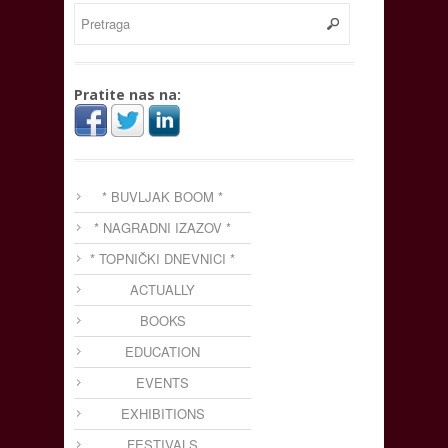
Pratite nas na:
* BUVLJAK BOOM *
* NAGRADNI IZAZOV *
* TOPNIČKI DNEVNICI *
ACTUALLY
BOOKS
EDUCATION
EVENTS
EXHIBITIONS
FESTIVALS