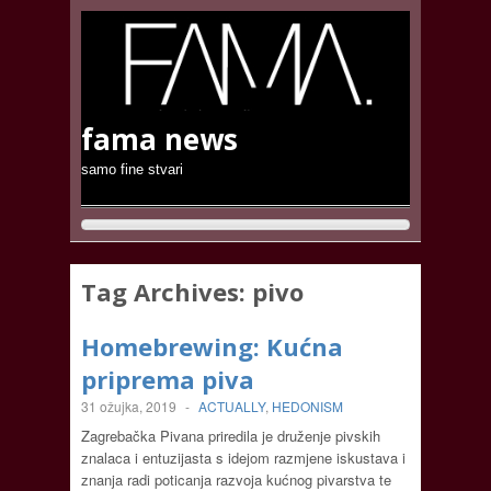
fama news
samo fine stvari
Tag Archives:
pivo
Homebrewing: Kućna
priprema piva
31 ožujka, 2019
-
ACTUALLY
,
HEDONISM
Zagrebačka Pivana priredila je druženje pivskih
znalaca i entuzijasta s idejom razmjene iskustava i
znanja radi poticanja razvoja kućnog pivarstva te