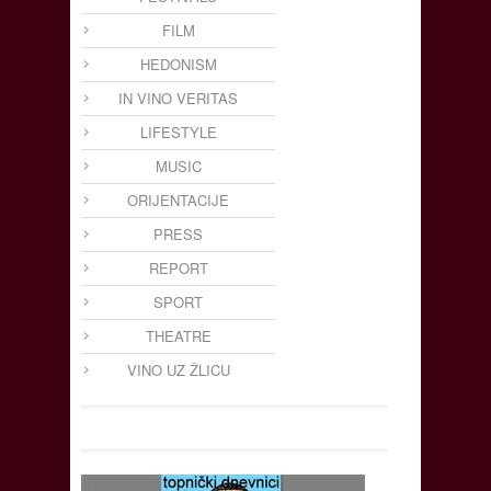
FILM
HEDONISM
IN VINO VERITAS
LIFESTYLE
MUSIC
ORIJENTACIJE
PRESS
REPORT
SPORT
THEATRE
VINO UZ ŽLICU