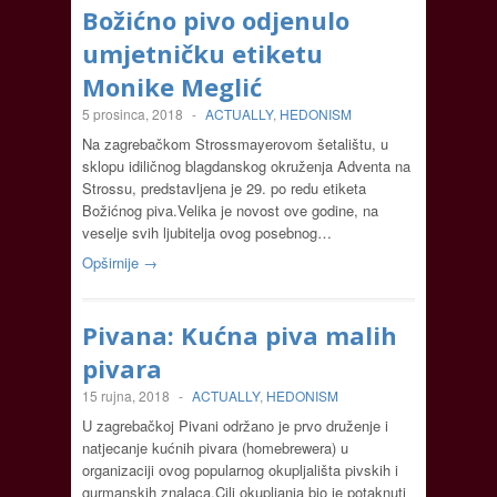
Božićno pivo odjenulo
umjetničku etiketu
Monike Meglić
5 prosinca, 2018
-
ACTUALLY
,
HEDONISM
Na zagrebačkom Strossmayerovom šetalištu, u
sklopu idiličnog blagdanskog okruženja Adventa na
Strossu, predstavljena je 29. po redu etiketa
Božićnog piva.Velika je novost ove godine, na
veselje svih ljubitelja ovog posebnog…
Opširnije →
Pivana: Kućna piva malih
pivara
15 rujna, 2018
-
ACTUALLY
,
HEDONISM
U zagrebačkoj Pivani održano je prvo druženje i
natjecanje kućnih pivara (homebrewera) u
organizaciji ovog popularnog okupljališta pivskih i
gurmanskih znalaca.Cilj okupljanja bio je potaknuti