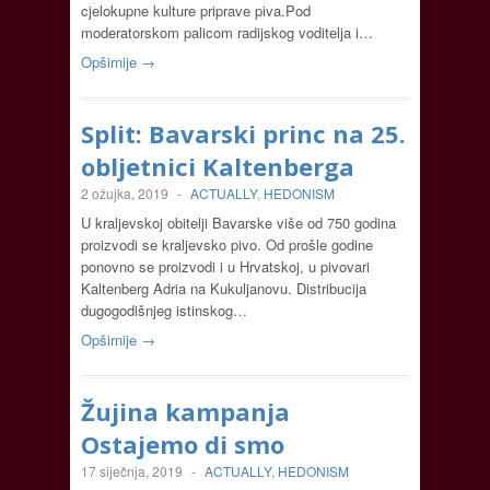
cjelokupne kulture priprave piva.Pod
moderatorskom palicom radijskog voditelja i…
Opširnije →
Split: Bavarski princ na 25.
obljetnici Kaltenberga
2 ožujka, 2019
-
ACTUALLY
,
HEDONISM
U kraljevskoj obitelji Bavarske više od 750 godina
proizvodi se kraljevsko pivo. Od prošle godine
ponovno se proizvodi i u Hrvatskoj, u pivovari
Kaltenberg Adria na Kukuljanovu. Distribucija
dugogodišnjeg istinskog…
Opširnije →
Žujina kampanja
Ostajemo di smo
17 siječnja, 2019
-
ACTUALLY
,
HEDONISM