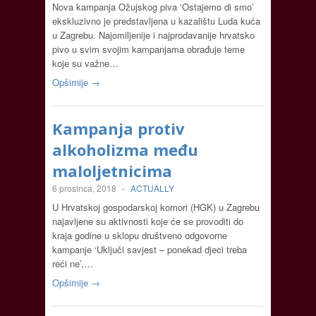
Nova kampanja Ožujskog piva ‘Ostajemo di smo’
ekskluzivno je predstavljena u kazalištu Luda kuća
u Zagrebu. Najomiljenije i najprodavanije hrvatsko
pivo u svim svojim kampanjama obrađuje teme
koje su važne…
Opširnije →
Kampanja protiv
alkoholizma među
maloljetnicima
6 prosinca, 2018
-
ACTUALLY
U Hrvatskoj gospodarskoj komori (HGK) u Zagrebu
najavljene su aktivnosti koje će se provoditi do
kraja godine u sklopu društveno odgovorne
kampanje ‘Uključi savjest – ponekad djeci treba
reći ne’,…
Opširnije →