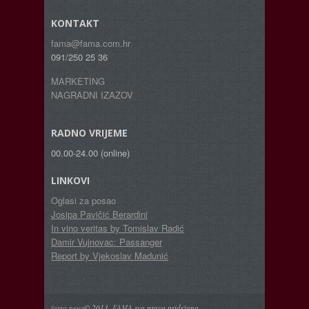
KONTAKT
fama@fama.com.hr
091/250 25 36
MARKETING
NAGRADNI IZAZOV
RADNO VRIJEME
00.00-24.00 (online)
LINKOVI
Oglasi za posao
Josipa Pavičić Berardini
In vino veritas by Tomislav Radić
Damir Vujnovac: Passanger
Report by Vjekoslav Madunić
fama news
© 2013.
FAMA
sva prava pridržana