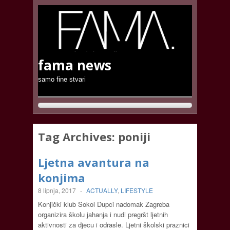
fama news
samo fine stvari
Tag Archives:
poniji
Ljetna avantura na
konjima
8 lipnja, 2017
-
ACTUALLY
,
LIFESTYLE
Konjički klub Sokol Dupci nadomak Zagreba
organizira školu jahanja i nudi pregršt ljetnih
aktivnosti za djecu i odrasle. Ljetni školski praznici