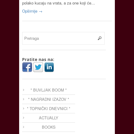
polako kucaju na vrata, a za one koji će…
Opširnije →
Pratite nas na:
* BUVLJAK BOOM *
* NAGRADNI IZAZOV *
* TOPNIČKI DNEVNICI *
ACTUALLY
BOOKS