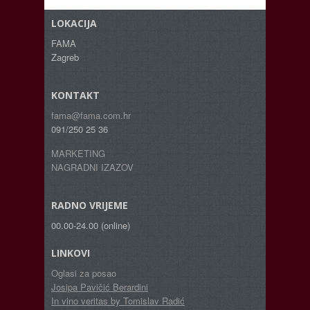
LOKACIJA
FAMA
Zagreb
KONTAKT
fama@fama.com.hr
091/250 25 36
MARKETING
NAGRADNI IZAZOV
RADNO VRIJEME
00.00-24.00 (online)
LINKOVI
Oglasi za posao
Josipa Pavičić Berardini
In vino veritas by Tomislav Radić