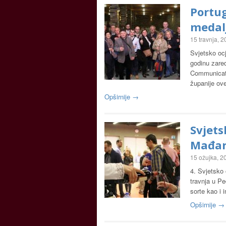
Portu
medalj
15 travnja, 
Svjetsko oc
godinu zare
Communicati
županije o
Opširnije →
Svjets
Mađar
15 ožujka, 2
4. Svjetsko 
travnja u P
sorte kao i 
Opširnije →