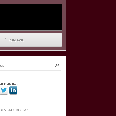
PRIJAVA
te nas na:
 BUVLJAK BOOM *