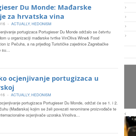
gieser Du Monde: Mađarske
e za hrvatska vina
2016
-
ACTUALLY
,
HEDONISM
jenjivanje portugizaca Portugieser Du Monde održalo se četvrtu
dom u organizaciji mađarske tvrtke VinOliva Wine& Food
on iz Pečuha, a na prijedlog Turističke zajednice Zagrebačke
ve su…
ko ocjenjivanje portugizaca u
skoj
016
-
ACTUALLY
,
HEDONISM
ocjenjivanje portugizaca Portugieser Du Monde, održat će se 1. i 2.
ečuhu (Mađarska) kojim se želi povezati renomirane proizvođače te
<
internacionalne ocjenjivače uzoraka.Vinoliva…