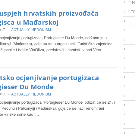
* 
 uspjeh hrvatskih proizvođača
* T
gisca u Mađarskoj
2017
-
ACTUALLY
,
HEDONISM
ocjenjivanje portugizaca, Portugieser Du Monde, održano je u
konyji (Mađarska), gdje su se u organizaciji Turističke zajednice
upanije i tvrtke VinOliva, predstavili i hrvatski vinari.Vino…
etsko ocjenjivanje portugizaca
gieser Du Monde
2017
-
ACTUALLY
,
HEDONISM
ocjenjivanje portugizaca ‘Portugieser Du Monde’ održat će se 21. i
u Pečuhu i Palkonyiji (Mađarska), gdje će se naći renomirani
te vinske sorte kao i…