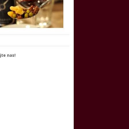
jte nas!