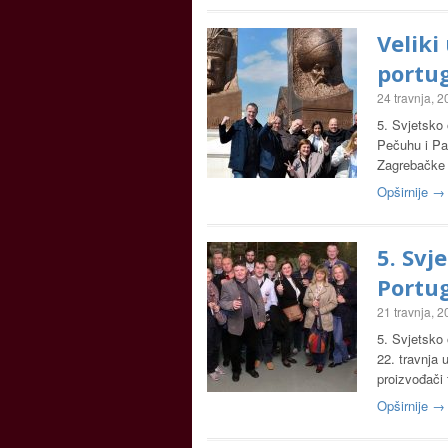
Veliki
portu
24 travnja, 
5. Svjetsko 
Pečuhu i Pal
Zagrebačke ž
Opširnije →
5. Svj
Portu
21 travnja, 
5. Svjetsko 
22. travnja 
proizvođači 
Opširnije →