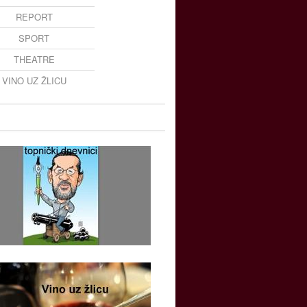
REPORT
SPORT
THEATRE
VINO UZ ŽLICU