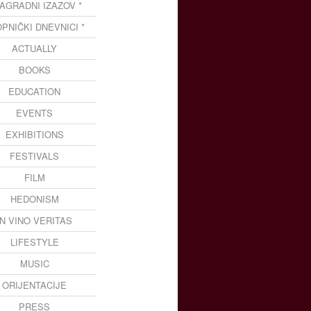
NAGRADNI IZAZOV *
OPNIČKI DNEVNICI *
ACTUALLY
BOOKS
EDUCATION
EVENTS
EXHIBITIONS
FESTIVALS
FILM
HEDONISM
IN VINO VERITAS
LIFESTYLE
MUSIC
ORIJENTACIJE
PRESS