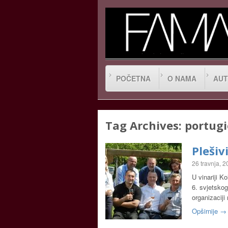
POČETNA
O NAMA
AUT
Tag Archives:
portug
Plešiv
26 travnja, 
U vinariji 
6. svjetsko
organizacij
Opširnije →