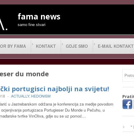
fama news
samo fine stvari
OR BY FAMA
KONTAKT
GDJE SMO
E-MAIL KONTAKT
ieser du monde
ički portugisci najbolji na svijetu!
2018
-
ACTUALLY
,
HEDONISM
Prati
Kolarić u Jastrebarskom održana je konferencija za medije povodom
g ocjenjivanja portugizaca Portugieser Du Monde u Pečuhu, u
i mađarske tvrtke VinOliva, gdje su se uz pomoć…
*