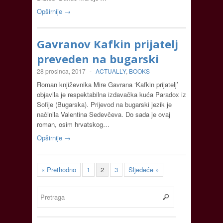
Opširnije →
Gavranov Kafkin prijatelj
preveden na bugarski
28 prosinca, 2017
-
ACTUALLY
,
BOOKS
Roman književnika Mire Gavrana ‘Kafkin prijatelj’
objavila je respektabilna izdavačka kuća Paradox iz
Sofije (Bugarska). Prijevod na bugarski jezik je
načinila Valentina Sedevčeva. Do sada je ovaj
roman, osim hrvatskog…
Opširnije →
« Prethodno
1
2
3
Sljedeće »