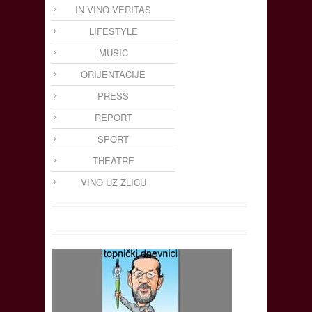
IN VINO VERITAS
LIFESTYLE
MUSIC
ORIJENTACIJE
PRESS
REPORT
SPORT
THEATRE
VINO UZ ŽLICU