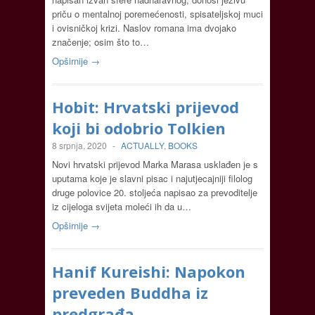
priču o mentalnoj poremećenosti, spisateljskoj muci
i ovisničkoj krizi. Naslov romana ima dvojako
značenje; osim što to…
Opširnije →
Hobit: Hrvatski prijevod
koji bi odobrio Tolkien
8 srpnja, 2020
-
ACTUALLY
,
BOOKS
Novi hrvatski prijevod Marka Marasa usklađen je s
uputama koje je slavni pisac i najutjecajniji filolog
druge polovice 20. stoljeća napisao za prevoditelje
iz cijeloga svijeta moleći ih da u…
Opširnije →
Hanif Kureishi: Napokon
preveden Buddha iz
predgrađa