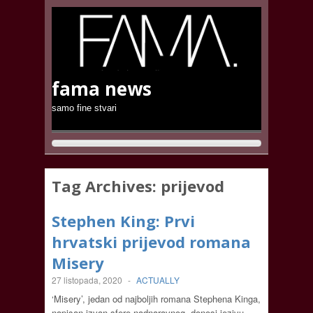
fama news
samo fine stvari
Tag Archives:
prijevod
Stephen King: Prvi
hrvatski prijevod romana
Misery
27 listopada, 2020
-
ACTUALLY
‘Misery’, jedan od najboljih romana Stephena Kinga,
napisan izvan sfere nadnaravnog, donosi jezivu