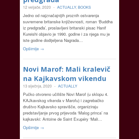
12 veljače, 2020
-
ACTUALLY
,
BOOKS
Jedno od najznačajnijih proznih ostvarenja
suvremene britanske književnosti, roman ‘Buddha
iz predgrađa’, proslavljeni britanski pisac Hanif
Kureishi objavio je 1990. godine i za njega mu je
iste godine dodijeljena Nagrada…
Opširnije →
Novi Marof: Mali kralevič
na Kajkavskom vikendu
13 siječnja, 2020
-
ACTUALLY
Pučko otvoreno učilište Novi Marof (u sklopu 4.
KAJkavskog vikenda v Marofu) i zagrebačko
društvo Kajkavsko spravišče, organiziraju
predstavljanje prvog prijevoda ‘Malog princa’ na
kajkavski: Antoine de Saint Exupéry ‘Mali…
Opširnije →