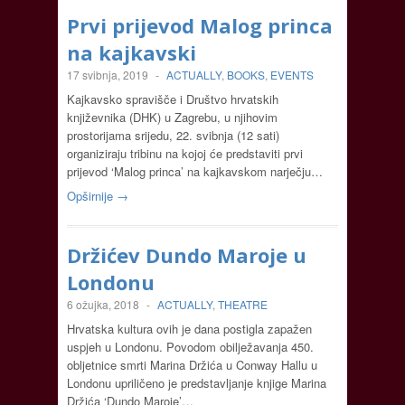
Prvi prijevod Malog princa
na kajkavski
17 svibnja, 2019
-
ACTUALLY
,
BOOKS
,
EVENTS
Kajkavsko spravišče i Društvo hrvatskih
književnika (DHK) u Zagrebu, u njihovim
prostorijama srijedu, 22. svibnja (12 sati)
organiziraju tribinu na kojoj će predstaviti prvi
prijevod ‘Malog princa’ na kajkavskom narječju…
Opširnije →
Držićev Dundo Maroje u
Londonu
6 ožujka, 2018
-
ACTUALLY
,
THEATRE
Hrvatska kultura ovih je dana postigla zapažen
uspjeh u Londonu. Povodom obilježavanja 450.
obljetnice smrti Marina Držića u Conway Hallu u
Londonu upriličeno je predstavljanje knjige Marina
Držića ‘Dundo Maroje’…