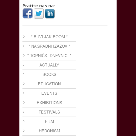
Pratite nas na:
* BUVLJAK BOOM *
* NAGRADNI IZAZOV *
* TOPNIČKI DNEVNICI *
ACTUALLY
BOOKS
EDUCATION
EVENTS
EXHIBITIONS
FESTIVALS
FILM
HEDONISM