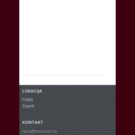
LOKACIJA
FAMA
Zagreb
KONTAKT
fama@fama.com.hr