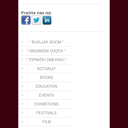
Pratite nas na:
* BUVLJAK BOOM *
* NAGRADNI IZAZOV *
* TOPNIČKI DNEVNICI *
ACTUALLY
BOOKS
EDUCATION
EVENTS
EXHIBITIONS
FESTIVALS
FILM