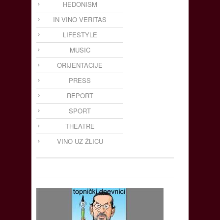
HEDONISM
IN VINO VERITAS
LIFESTYLE
MUSIC
ORIJENTACIJE
PRESS
REPORT
SPORT
THEATRE
VINO UZ ŽLICU