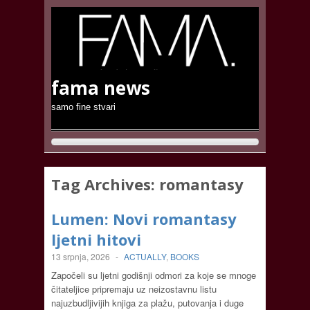
fama news
samo fine stvari
Tag Archives:
romantasy
Lumen: Novi romantasy
ljetni hitovi
13 srpnja, 2026
-
ACTUALLY
,
BOOKS
Započeli su ljetni godišnji odmori za koje se mnoge
čitateljice pripremaju uz neizostavnu listu
najuzbudljivijih knjiga za plažu, putovanja i duge