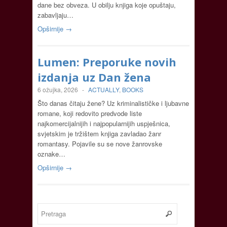
dane bez obveza. U obilju knjiga koje opuštaju,
zabavljaju…
Opširnije →
Lumen: Preporuke novih
izdanja uz Dan žena
6 ožujka, 2026
-
ACTUALLY
,
BOOKS
Što danas čitaju žene? Uz kriminalističke i ljubavne
romane, koji redovito predvode liste
najkomercijalnijih i najpopularnijih uspješnica,
svjetskim je tržištem knjiga zavladao žanr
romantasy. Pojavile su se nove žanrovske
oznake…
Opširnije →