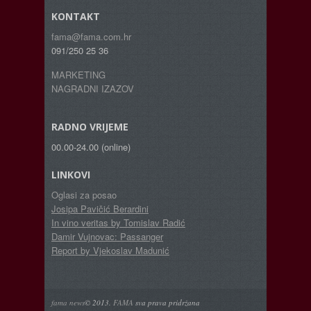
KONTAKT
fama@fama.com.hr
091/250 25 36
MARKETING
NAGRADNI IZAZOV
RADNO VRIJEME
00.00-24.00 (online)
LINKOVI
Oglasi za posao
Josipa Pavičić Berardini
In vino veritas by Tomislav Radić
Damir Vujnovac: Passanger
Report by Vjekoslav Madunić
fama news
© 2013.
FAMA
sva prava pridržana