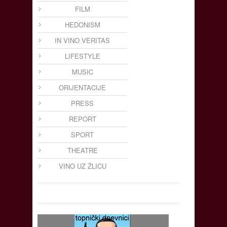
FILM
HEDONISM
IN VINO VERITAS
LIFESTYLE
MUSIC
ORIJENTACIJE
PRESS
REPORT
SPORT
THEATRE
VINO UZ ŽLICU