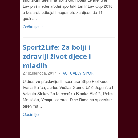
Lav prvi međunarodni sportski turnir Lav Cup 2018
u košarci, odbojci i nogometu za djecu do 11
godina…
Opširnije →
Sport2Life: Za bolji i
zdraviji život djece i
mladih
27 studenoga, 2017
-
ACTUALLY
,
SPORT
U društvu proslavljenih sportaša Stipe Pletikose,
Ivana Balića, Jurice Vučka, Senne Ušić Jogunice i
Valenta Sinkovića te podršku Blanke Vlašić, Petra
Metličića, Venija Loserta i Dine Rađe na sportskim
terenima…
Opširnije →