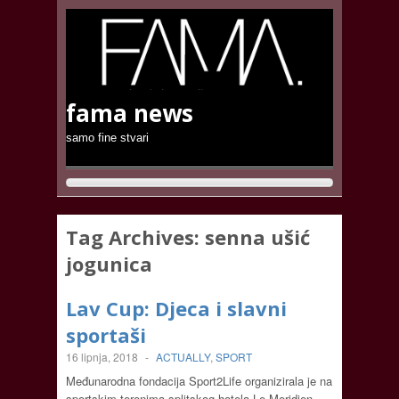
fama news
samo fine stvari
Tag Archives:
senna ušić
jogunica
Lav Cup: Djeca i slavni
sportaši
16 lipnja, 2018
-
ACTUALLY
,
SPORT
Međunarodna fondacija Sport2Life organizirala je na
sportskim terenima splitskog hotela Le Meridien