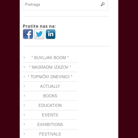
Pratite nas na:
* BUVLJAK BOOM *
* NAGRADNI IZAZOV *
* TOPNIČKI DNEVNICI *
ACTUALLY
BOOKS
EDUCATION
EVENTS
EXHIBITIONS
FESTIVALS