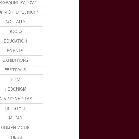
NAGRADNI IZAZOV *
OPNIČKI DNEVNICI *
ACTUALLY
BOOKS
EDUCATION
EVENTS
EXHIBITIONS
FESTIVALS
FILM
HEDONISM
IN VINO VERITAS
LIFESTYLE
MUSIC
ORIJENTACIJE
PRESS