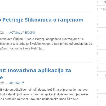
* 
* T
o Petrinji: Slikovnica o ranjenom
2021
-
ACTUALLY
,
BOOKS
omislava Škrljca ‘Priča o Petrinji’ obogaćena ilustracijama 14
bjavljena je u izdanju Školske knjige, a sav prihod od prodaje bit će
račun I. osnovne škole Petrinja…
nt: Inovativna aplikacija za
je
2021
-
ACTUALLY
i koje su učiteljice i učitelji dosad trošili na pripremanje nastave
lost zahvaljujući revolucionarnoj aplikaciji Asistent koju je prošle
la i proteklih mjeseci usavršila nakladnička kuća Školska…