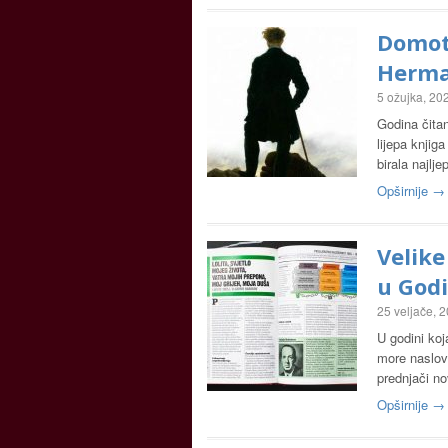
Domotu
Herma
5 ožujka, 20
Godina čitan
lijepa knji
birala najlj
Opširnije →
Velike
u Godi
25 veljače, 
U godini ko
more naslova
prednjači no
Opširnije →