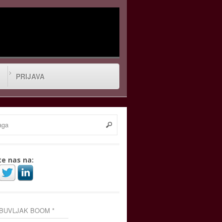
PRIJAVA
te nas na:
 BUVLJAK BOOM *