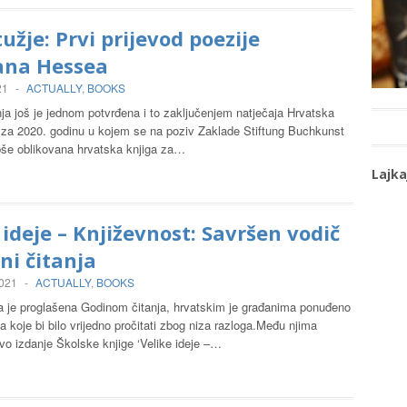
žje: Prvi prijevod poezije
na Hessea
21
-
ACTUALLY
,
BOOKS
ja još je jednom potvrđena i to zaključenjem natječaja Hrvatska
ga za 2020. godinu u kojem se na poziv Zaklade Stiftung Buchkunst
epše oblikovana hrvatska knjiga za…
Lajka
 ideje – Književnost: Savršen vodič
ni čitanja
2021
-
ACTUALLY
,
BOOKS
ja je proglašena Godinom čitanja, hrvatskim je građanima ponuđeno
 koje bi bilo vrijedno pročitati zbog niza razloga.Među njima
vo izdanje Školske knjige ‘Velike ideje –…