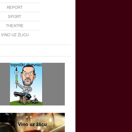
REPORT
SPORT
THEATRE
VINO UZ ŽLICU