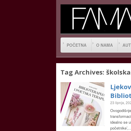
POČETNA
O NAMA
AUT
Tag Archives:
školska
Ljekov
Biblio
23 lipnja, 20
Ovogodišnje 
transformaci
idealno se u
početnike’,