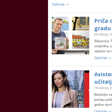
Opširnije →
Priča 
gradu
26 svibnja, 
Slikovnica T
umjetnika, o
uplaćen na 
Opširnije →
Asiste
učitel
18 svibnja, 
Bezbrojni sat
postaju proš
godine razvi
Opširnije →