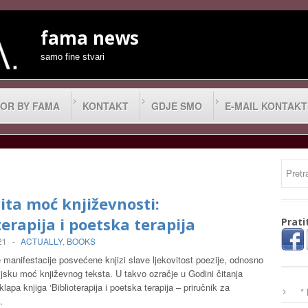
fama news
samo fine stvari
OR BY FAMA
KONTAKT
GDJE SMO
E-MAIL KONTAKT
ita moć književnosti:
terapija i poetska terapija
Prati
21
-
ACTUALLY
,
BOOKS
manifestacije posvećene knjizi slave ljekovitost poezije, odnosno
jsku moć književnog teksta. U takvo ozračje u Godini čitanja
klapa knjiga ‘Biblioterapija i poetska terapija – priručnik za
*
…