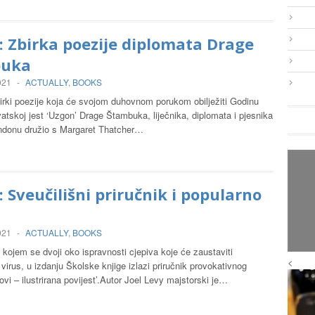
 Zbirka poezije diplomata Drage
buka
021
-
ACTUALLY
,
BOOKS
irki poezije koja će svojom duhovnom porukom obilježiti Godinu
vatskoj jest ‘Uzgon’ Drage Štambuka, liječnika, diplomata i pjesnika
ondonu družio s Margaret Thatcher…
: Sveučilišni priručnik i popularno
021
-
ACTUALLY
,
BOOKS
 kojem se dvoji oko ispravnosti cjepiva koje će zaustaviti
<
virus, u izdanju Školske knjige izlazi priručnik provokativnog
ovi – ilustrirana povijest’.Autor Joel Levy majstorski je…