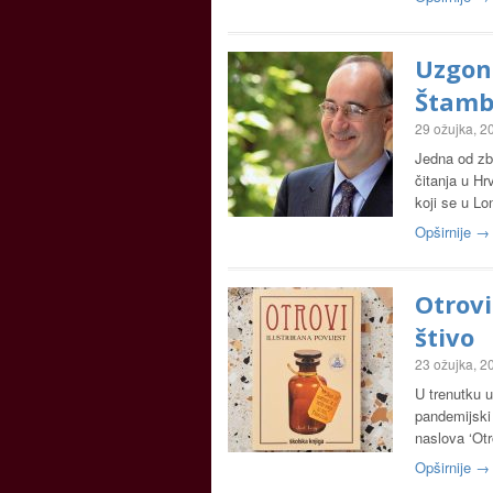
Uzgon:
Štam
29 ožujka, 2
Jedna od zb
čitanja u Hr
koji se u L
Opširnije →
Otrovi
štivo
23 ožujka, 2
U trenutku u
pandemijski 
naslova ‘Otr
Opširnije →