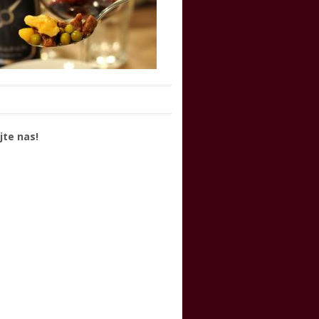
jte nas!