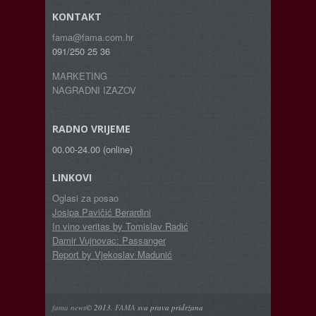
KONTAKT
fama@fama.com.hr
091/250 25 36
MARKETING
NAGRADNI IZAZOV
RADNO VRIJEME
00.00-24.00 (online)
LINKOVI
Oglasi za posao
Josipa Pavičić Berardini
In vino veritas by Tomislav Radić
Damir Vujnovac: Passanger
Report by Vjekoslav Madunić
fama news
© 2013.
FAMA
sva prava pridržana