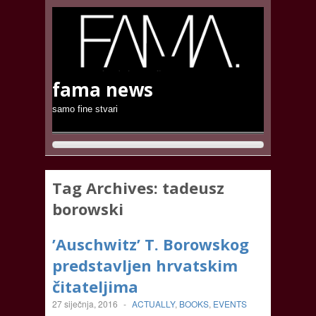
fama news
samo fine stvari
Tag Archives:
tadeusz
borowski
’Auschwitz’ T. Borowskog
predstavljen hrvatskim
čitateljima
27 siječnja, 2016
-
ACTUALLY
,
BOOKS
,
EVENTS