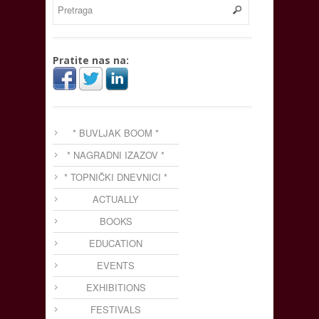
Pratite nas na:
* BUVLJAK BOOM *
* NAGRADNI IZAZOV *
* TOPNIČKI DNEVNICI *
ACTUALLY
BOOKS
EDUCATION
EVENTS
EXHIBITIONS
FESTIVALS