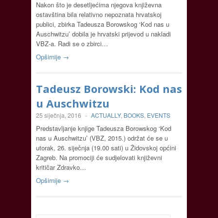
Nakon što je desetljećima njegova književna
ostavština bila relativno nepoznata hrvatskoj
publici, zbirka Tadeusza Borowskog ‘Kod nas u
Auschwitzu’ dobila je hrvatski prijevod u nakladi
VBZ-a. Radi se o zbirci…
Opširnije →
Tadeusz Borowski: Kod nas
u Auschwitzu
25 siječnja, 2016
-
ACTUALLY
,
BOOKS
,
EVENTS
Predstavljanje knjige Tadeusza Borowskog ‘Kod
nas u Auschwitzu’ (VBZ, 2015.) održat će se u
utorak, 26. siječnja (19.00 sati) u Židovskoj općini
Zagreb. Na promociji će sudjelovati književni
kritičar Zdravko…
Opširnije →