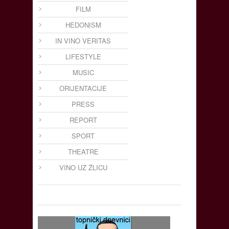
FILM
HEDONISM
IN VINO VERITAS
LIFESTYLE
MUSIC
ORIJENTACIJE
PRESS
REPORT
SPORT
THEATRE
VINO UZ ŽLICU