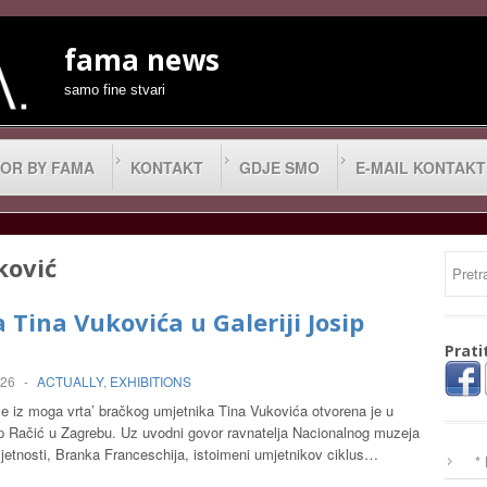
fama news
samo fine stvari
OR BY FAMA
KONTAKT
GDJE SMO
E-MAIL KONTAKT
ković
a Tina Vukovića u Galeriji Josip
Prati
026
-
ACTUALLY
,
EXHIBITIONS
če iz moga vrta’ bračkog umjetnika Tina Vukovića otvorena je u
sip Račić u Zagrebu. Uz uvodni govor ravnatelja Nacionalnog muzeja
etnosti, Branka Franceschija, istoimeni umjetnikov ciklus…
*