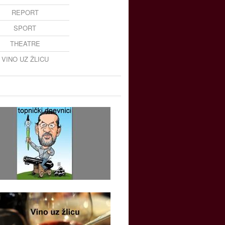
REPORT
SPORT
THEATRE
VINO UZ ŽLICU