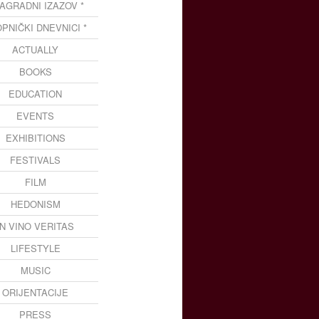
NAGRADNI IZAZOV *
OPNIČKI DNEVNICI *
ACTUALLY
BOOKS
EDUCATION
EVENTS
EXHIBITIONS
FESTIVALS
FILM
HEDONISM
IN VINO VERITAS
LIFESTYLE
MUSIC
ORIJENTACIJE
PRESS