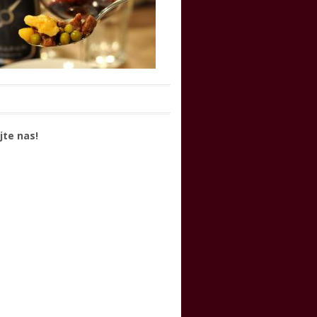
jte nas!