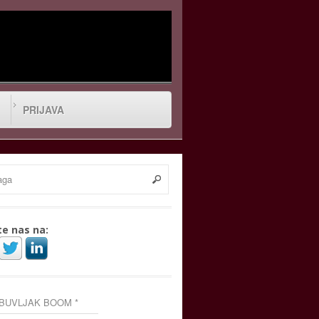
PRIJAVA
te nas na:
 BUVLJAK BOOM *