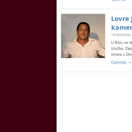
Lovre 
kame
14 kolovoza,
U Bolu na ot
izložba ‘Zap
stvara u Do
Opširnije →