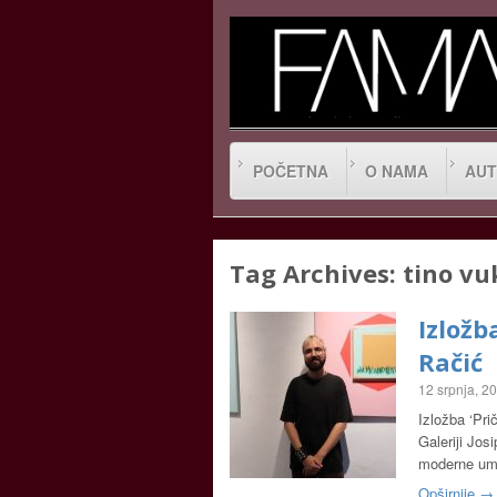
POČETNA
O NAMA
AUT
Tag Archives:
tino vu
Izložb
Račić
12 srpnja, 2
Izložba ‘Pri
Galeriji Jo
moderne umj
Opširnije →