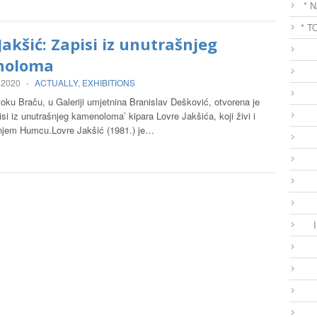
* 
* T
Jakšić: Zapisi iz unutrašnjeg
noloma
 2020
-
ACTUALLY
,
EXHIBITIONS
oku Braču, u Galeriji umjetnina Branislav Dešković, otvorena je
isi iz unutrašnjeg kamenoloma’ kipara Lovre Jakšića, koji živi i
njem Humcu.Lovre Jakšić (1981.) je…