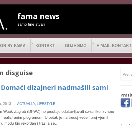
fama news
samo fine stvari
OR BY FAMA
KONTAKT
GDJE SMO
E-MAIL KONTAKT
n disguise
 Domaći dizajneri nadmašili sami
Prati
a, 2013
-
ACTUALLY
,
LIFESTYLE
on Week Zagreb (DFWZ) ne prestaje oduševljavati uzvanike izvrsno
i realiziranim programom. U petak je na trećoj večeri broj vjernih
a u modu bio rekordan i tražila se…
*