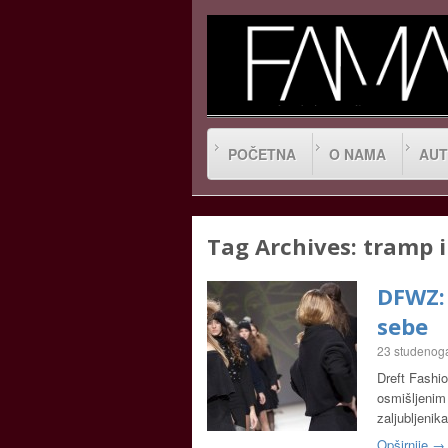
POČETNA
O NAMA
AUT
Tag Archives:
tramp i
DFWZ:
sebe
23 studenog
Dreft Fashi
osmišljenim 
zaljubljenik
Opširnije →