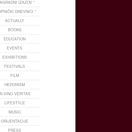
NAGRADNI IZAZOV *
OPNIČKI DNEVNICI *
ACTUALLY
BOOKS
EDUCATION
EVENTS
EXHIBITIONS
FESTIVALS
FILM
HEDONISM
IN VINO VERITAS
LIFESTYLE
MUSIC
ORIJENTACIJE
PRESS