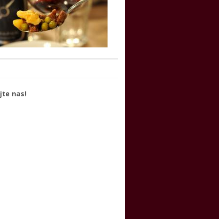
jte nas!