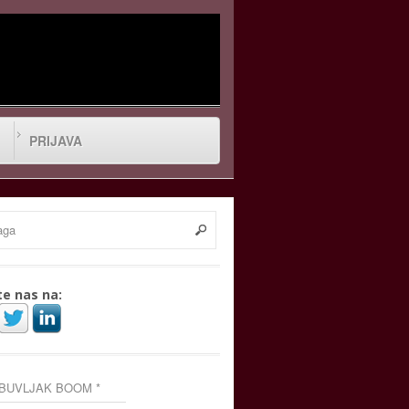
PRIJAVA
te nas na:
 BUVLJAK BOOM *