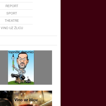
REPORT
SPORT
THEATRE
VINO UZ ŽLICU