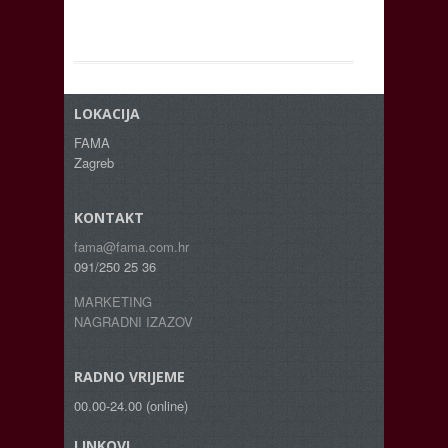
LOKACIJA
FAMA
Zagreb
KONTAKT
fama@fama.com.hr
091/250 25 36
MARKETING
NAGRADNI IZAZOV
RADNO VRIJEME
00.00-24.00 (online)
LINKOVI