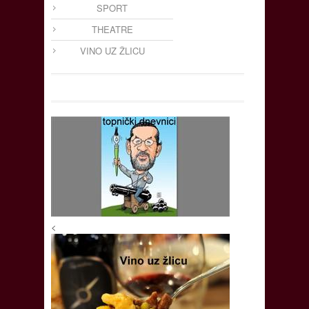
SPORT
THEATRE
VINO UZ ŽLICU
<