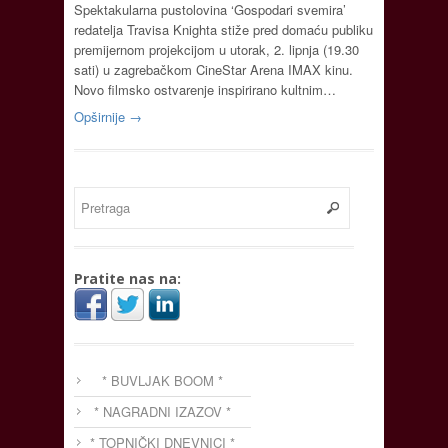
Spektakularna pustolovina ‘Gospodari svemira’
redatelja Travisa Knighta stiže pred domaću publiku
premijernom projekcijom u utorak, 2. lipnja (19.30
sati) u zagrebačkom CineStar Arena IMAX kinu.
Novo filmsko ostvarenje inspirirano kultnim…
Opširnije →
Pratite nas na:
* BUVLJAK BOOM *
* NAGRADNI IZAZOV *
* TOPNIČKI DNEVNICI *