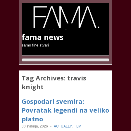
fama news
samo fine stvari
Tag Archives:
travis
knight
Gospodari svemira:
Povratak legendi na veliko
platno
30 svibnja, 2026
-
ACTUALLY
,
FILM