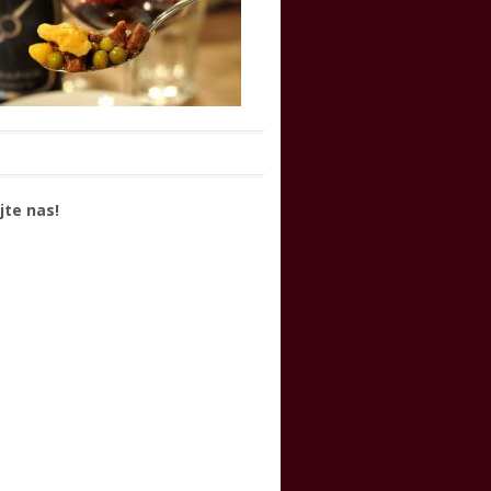
jte nas!