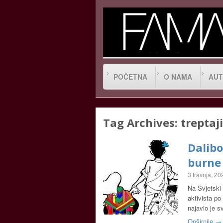
POČETNA
O NAMA
AUT
Tag Archives:
treptaji
Dalibo
burne 
3 travnja, 20
Na Svjetski 
aktivista po
najavio je s
Opširnije →