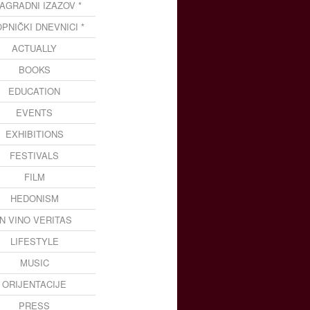
NAGRADNI IZAZOV *
OPNIČKI DNEVNICI *
ACTUALLY
BOOKS
EDUCATION
EVENTS
EXHIBITIONS
FESTIVALS
FILM
HEDONISM
IN VINO VERITAS
LIFESTYLE
MUSIC
ORIJENTACIJE
PRESS