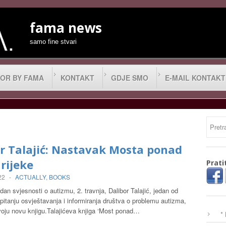
fama news
samo fine stvari
OR BY FAMA
KONTAKT
GDJE SMO
E-MAIL KONTAKT
r Talajić: Nastavak Mosta ponad
rijeke
Prati
22
-
ACTUALLY
,
BOOKS
dan svjesnosti o autizmu, 2. travnja, Dalibor Talajić, jedan od
 pitanju osvještavanja i informiranja društva o problemu autizma,
voju novu knjigu.Talajićeva knjiga ‘Most ponad…
*