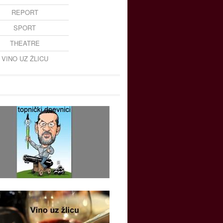
REPORT
SPORT
THEATRE
VINO UZ ŽLICU