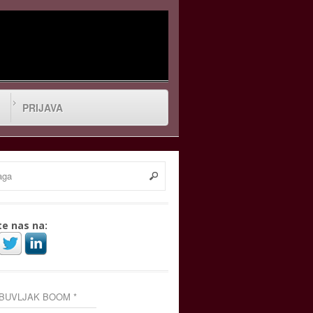
PRIJAVA
te nas na:
 BUVLJAK BOOM *