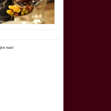
jte nas!