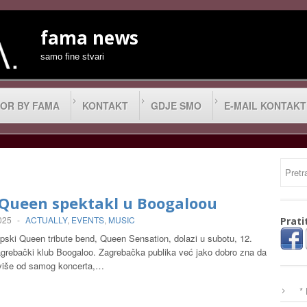
fama news
samo fine stvari
OR BY FAMA
KONTAKT
GDJE SMO
E-MAIL KONTAKT
 Queen spektakl u Boogaloou
2025
-
ACTUALLY
,
EVENTS
,
MUSIC
Prati
opski Queen tribute bend, Queen Sensation, dolazi u subotu, 12.
zagrebački klub Boogaloo. Zagrebačka publika već jako dobro zna da
k više od samog koncerta,…
*