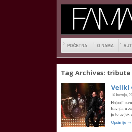
POČETNA
O NAMA
AUT
Tag Archives:
tribute
Veliki
10 travnja, 
Najbolji eur
travnja, u 
je to uvije
Opširnije →