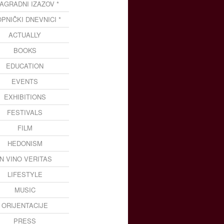
NAGRADNI IZAZOV *
OPNIČKI DNEVNICI *
ACTUALLY
BOOKS
EDUCATION
EVENTS
EXHIBITIONS
FESTIVALS
FILM
HEDONISM
IN VINO VERITAS
LIFESTYLE
MUSIC
ORIJENTACIJE
PRESS