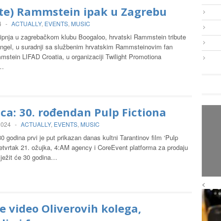
ute) Rammstein ipak u Zagrebu
4
-
ACTUALLY
,
EVENTS
,
MUSIC
 lipnja u zagrebačkom klubu Boogaloo, hrvatski Rammstein tribute
ngel, u suradnji sa službenim hrvatskim Rammsteinovim fan
stein LIFAD Croatia, u organizaciji Twilight Promotiona
u…
ca: 30. rođendan Pulp Fictiona
 2024
-
ACTUALLY
,
EVENTS
,
MUSIC
30 godina prvi je put prikazan danas kultni Tarantinov film ‘Pulp
četvrtak 21. ožujka, 4:AM agency i CoreEvent platforma za prodaju
lježit će 30 godina…
<
e video Oliverovih kolega,