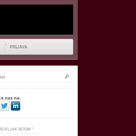
PRIJAVA
te nas na:
 BUVLJAK BOOM *