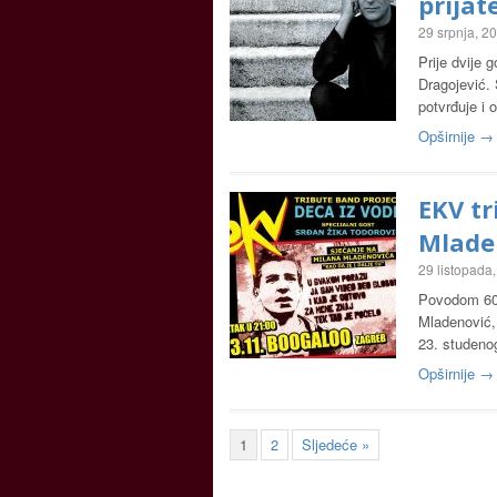
prijat
29 srpnja, 2
Prije dvije 
Dragojević. 
potvrđuje i 
Opširnije →
EKV tr
Mlade
29 listopada
Povodom 60.
Mladenović,
23. studen
Opširnije →
1
2
Sljedeće »