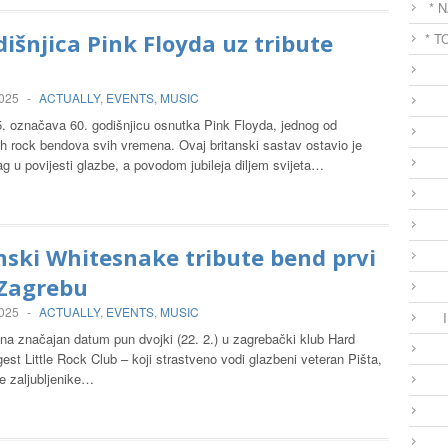
* 
dišnjica Pink Floyda uz tribute
* T
2025
-
ACTUALLY
,
EVENTS
,
MUSIC
. označava 60. godišnjicu osnutka Pink Floyda, jednog od
jih rock bendova svih vremena. Ovaj britanski sastav ostavio je
rag u povijesti glazbe, a povodom jubileja diljem svijeta…
ski Whitesnake tribute bend prvi
 Zagrebu
2025
-
ACTUALLY
,
EVENTS
,
MUSIC
na značajan datum pun dvojki (22. 2.) u zagrebački klub Hard
est Little Rock Club – koji strastveno vodi glazbeni veteran Pišta,
e zaljubljenike…