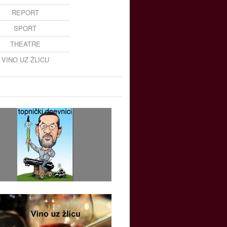
REPORT
SPORT
THEATRE
VINO UZ ŽLICU