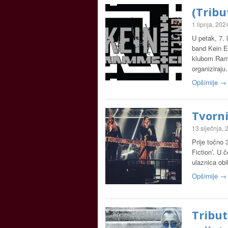
(Trib
1 lipnja, 202
U petak, 7.
band Kein E
klubom Ramm
organiziraj
Opširnije →
Tvorni
13 siječnja,
Prije točno 
Fiction’. U 
ulaznica obi
Opširnije →
Tribut