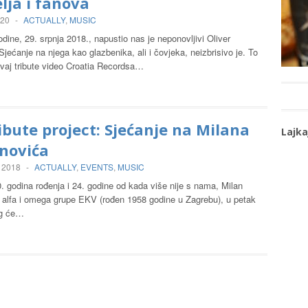
elja i fanova
020
-
ACTUALLY
,
MUSIC
godine, 29. srpnja 2018., napustio nas je neponovljivi Oliver
Sjećanje na njega kao glazbenika, ali i čovjeka, neizbrisivo je. To
ovaj tribute video Croatia Recordsa…
ibute project: Sjećanje na Milana
Lajka
novića
, 2018
-
ACTUALLY
,
EVENTS
,
MUSIC
 godina rođenja i 24. godine od kada više nije s nama, Milan
 alfa i omega grupe EKV (rođen 1958 godine u Zagrebu), u petak
og će…