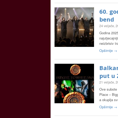
60. go
bend
24 veljače, 
Godina 2025
najutjecajni
neizbrisiv t
Opširnije →
Balkan
put u
21 veljače, 
Ove subote 
Place – Bigg
a okuplja sv
Opširnije →