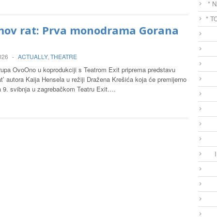
* 
* T
ov rat: Prva monodrama Gorana
a
2026
-
ACTUALLY
,
THEATRE
rupa OvoOno u koprodukciji s Teatrom Exit priprema predstavu
’ autora Kaija Hensela u režiji Dražena Krešića koja će premijerno
na 9. svibnja u zagrebačkom Teatru Exit….