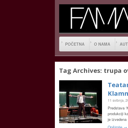
POČETNA
O NAMA
AUT
Tag Archives:
trupa o
Teatar
Klamm
11 svibnja, 
Predstava ‘K
produkciji k
je izvedena
Opširnije →