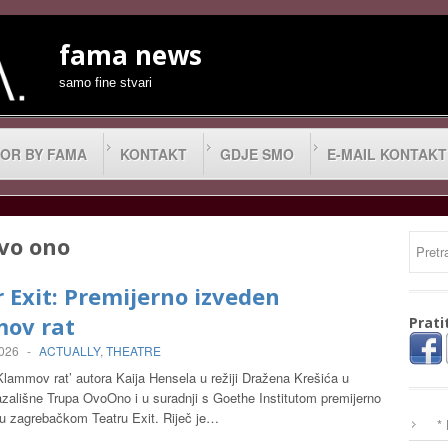
fama news
samo fine stvari
OR BY FAMA
KONTAKT
GDJE SMO
E-MAIL KONTAKT
vo ono
 Exit: Premijerno izveden
ov rat
Prati
2026
-
ACTUALLY
,
THEATRE
lammov rat’ autora Kaija Hensela u režiji Dražena Krešića u
azališne Trupa OvoOno i u suradnji s Goethe Institutom premijerno
 u zagrebačkom Teatru Exit. Riječ je…
*