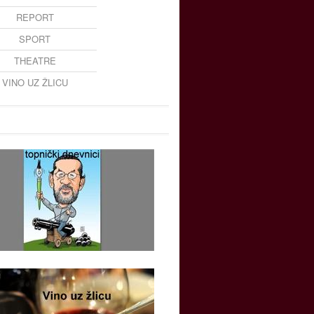
REPORT
SPORT
THEATRE
VINO UZ ŽLICU