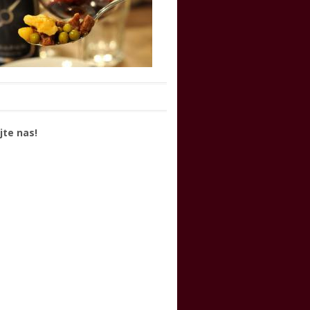
jte nas!