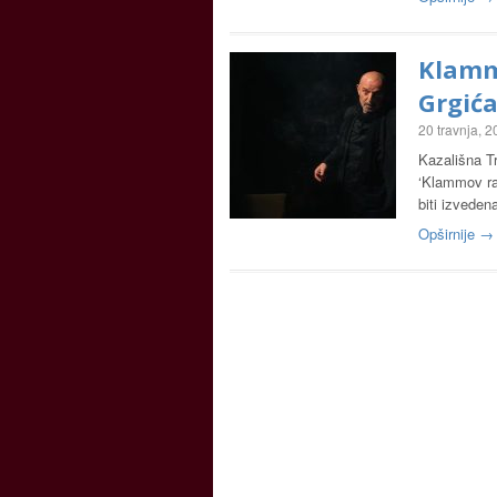
Klamm
Grgić
20 travnja, 
Kazališna T
‘Klammov rat
biti izvede
Opširnije →