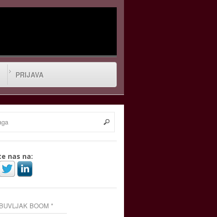
PRIJAVA
te nas na:
 BUVLJAK BOOM *