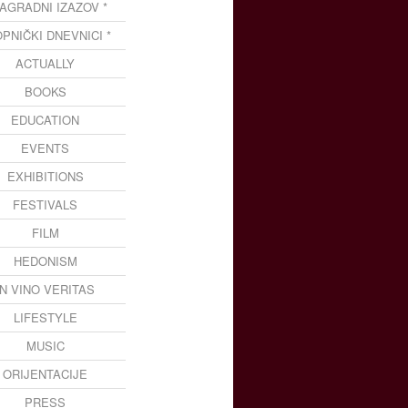
NAGRADNI IZAZOV *
OPNIČKI DNEVNICI *
ACTUALLY
BOOKS
EDUCATION
EVENTS
EXHIBITIONS
FESTIVALS
FILM
HEDONISM
IN VINO VERITAS
LIFESTYLE
MUSIC
ORIJENTACIJE
PRESS