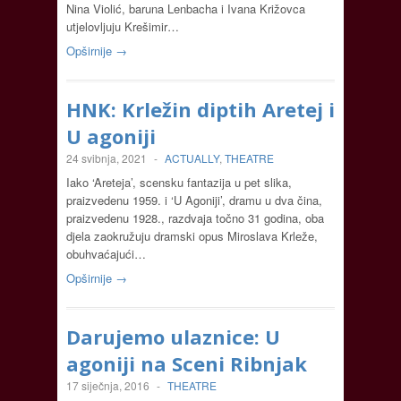
Nina Violić, baruna Lenbacha i Ivana Križovca
utjelovljuju Krešimir…
Opširnije →
HNK: Krležin diptih Aretej i
U agoniji
24 svibnja, 2021
-
ACTUALLY
,
THEATRE
Iako ‘Areteja’, scensku fantazija u pet slika,
praizvedenu 1959. i ‘U Agoniji’, dramu u dva čina,
praizvedenu 1928., razdvaja točno 31 godina, oba
djela zaokružuju dramski opus Miroslava Krleže,
obuhvaćajući…
Opširnije →
Darujemo ulaznice: U
agoniji na Sceni Ribnjak
17 siječnja, 2016
-
THEATRE