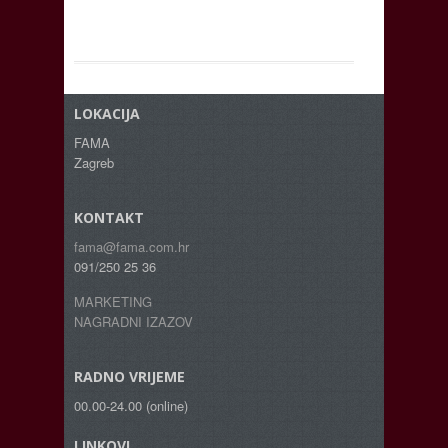
LOKACIJA
FAMA
Zagreb
KONTAKT
fama@fama.com.hr
091/250 25 36
MARKETING
NAGRADNI IZAZOV
RADNO VRIJEME
00.00-24.00 (online)
LINKOVI