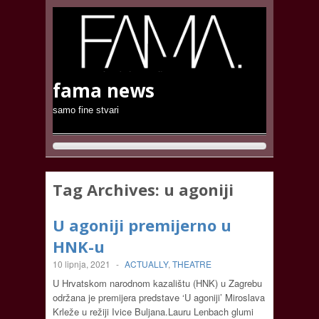
fama news
samo fine stvari
Tag Archives:
u agoniji
U agoniji premijerno u
HNK-u
10 lipnja, 2021
-
ACTUALLY
,
THEATRE
U Hrvatskom narodnom kazalištu (HNK) u Zagrebu
održana je premijera predstave ‘U agoniji’ Miroslava
Krleže u režiji Ivice Buljana.Lauru Lenbach glumi