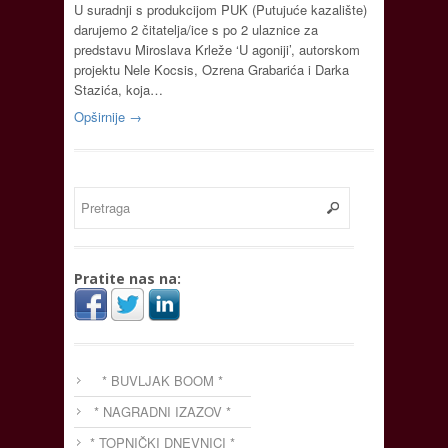
U suradnji s produkcijom PUK (Putujuće kazalište)
darujemo 2 čitatelja/ice s po 2 ulaznice za
predstavu Miroslava Krleže ‘U agoniji’, autorskom
projektu Nele Kocsis, Ozrena Grabarića i Darka
Stazića, koja…
Opširnije →
Pratite nas na:
* BUVLJAK BOOM *
* NAGRADNI IZAZOV *
* TOPNIČKI DNEVNICI *