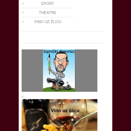
SPORT
THEATRE
VINO UZ ŽLICU
<