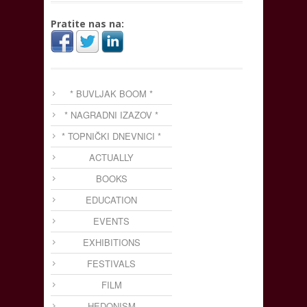
Pratite nas na:
* BUVLJAK BOOM *
* NAGRADNI IZAZOV *
* TOPNIČKI DNEVNICI *
ACTUALLY
BOOKS
EDUCATION
EVENTS
EXHIBITIONS
FESTIVALS
FILM
HEDONISM