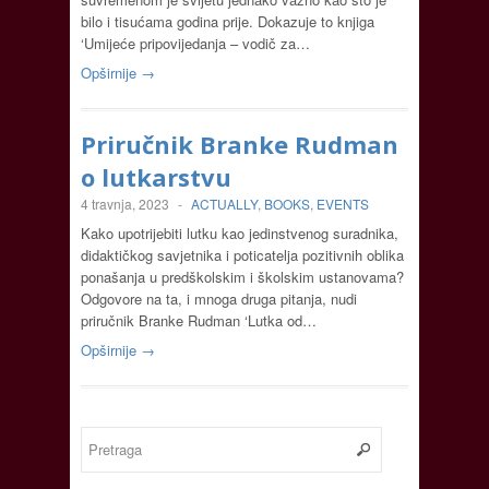
bilo i tisućama godina prije. Dokazuje to knjiga
‘Umijeće pripovijedanja – vodič za…
Opširnije →
Priručnik Branke Rudman
o lutkarstvu
4 travnja, 2023
-
ACTUALLY
,
BOOKS
,
EVENTS
Kako upotrijebiti lutku kao jedinstvenog suradnika,
didaktičkog savjetnika i poticatelja pozitivnih oblika
ponašanja u predškolskim i školskim ustanovama?
Odgovore na ta, i mnoga druga pitanja, nudi
priručnik Branke Rudman ‘Lutka od…
Opširnije →