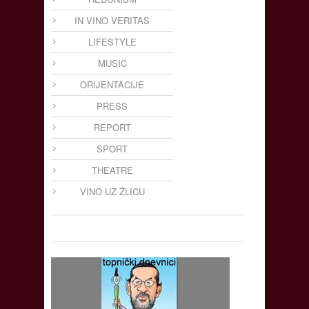
IN VINO VERITAS
LIFESTYLE
MUSIC
ORIJENTACIJE
PRESS
REPORT
SPORT
THEATRE
VINO UZ ŽLICU