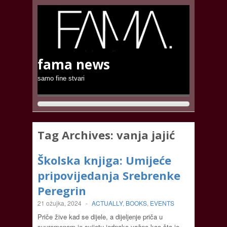
fama news
samo fine stvari
Tag Archives:
vanja jajić
Školska knjiga: Umijeće
pripovijedanja Srebrenke
Peregrin
21 ožujka, 2024
-
ACTUALLY
,
BOOKS
,
EVENTS
Priče žive kad se dijele, a dijeljenje priča u
suvremenom je svijetu jednako važno kao što je