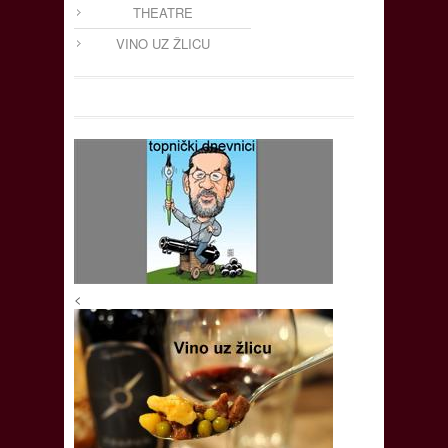
THEATRE
VINO UZ ŽLICU
<