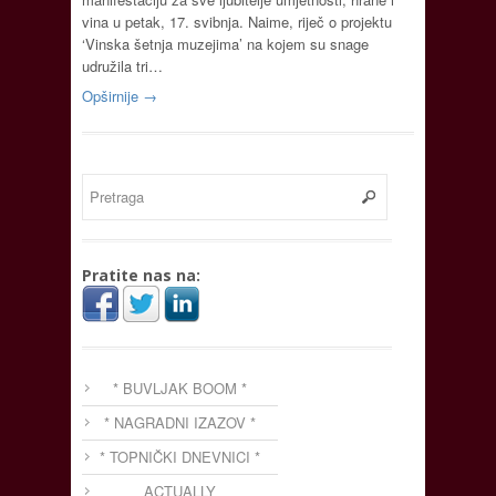
vina u petak, 17. svibnja. Naime, riječ o projektu
‘Vinska šetnja muzejima’ na kojem su snage
udružila tri…
Opširnije →
Pratite nas na:
* BUVLJAK BOOM *
* NAGRADNI IZAZOV *
* TOPNIČKI DNEVNICI *
ACTUALLY