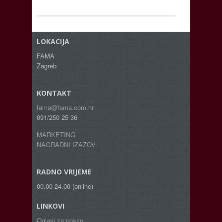
LOKACIJA
FAMA
Zagreb
KONTAKT
fama@fama.com.hr
091/250 25 36
MARKETING
NAGRADNI IZAZOV
RADNO VRIJEME
00.00-24.00 (online)
LINKOVI
Oglasi za posao