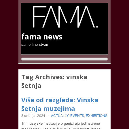
fama news
samo fine stvari
Tag Archives:
vinska
šetnja
Više od razgleda: Vinska
šetnja muzejima
8 svibnja, 2024
-
ACTUALLY
,
EVENTS
,
EXHIBITIONS
Tri muzejske institucije organiziraju jedinstvenu
manifestaciju za sve ljubitelje umjetnosti, hrane i