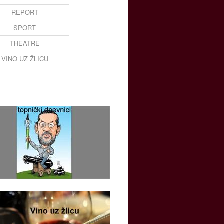
REPORT
SPORT
THEATRE
VINO UZ ŽLICU