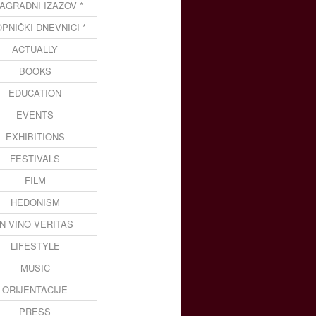
NAGRADNI IZAZOV *
OPNIČKI DNEVNICI *
ACTUALLY
BOOKS
EDUCATION
EVENTS
EXHIBITIONS
FESTIVALS
FILM
HEDONISM
IN VINO VERITAS
LIFESTYLE
MUSIC
ORIJENTACIJE
PRESS