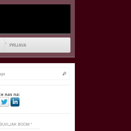
PRIJAVA
te nas na:
 BUVLJAK BOOM *