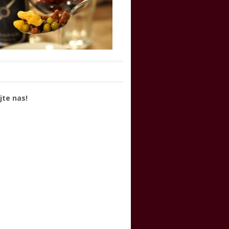
jte nas!