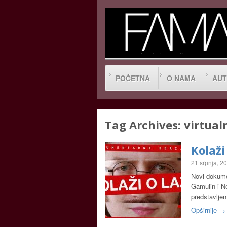
POČETNA
O NAMA
AUT
Tag Archives:
virtualn
Kolaži 
21 srpnja, 2
Novi dokumen
Gamulin i Ne
predstavljen
Opširnije →