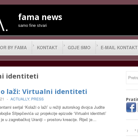
fama news
samo fine stvari
OR BY FAMA
KONTAKT
GDJE SMO
E-MAIL KONTAKT
i identiteti
o laži: Virtualni identiteti
021
-
ACTUALLY
,
PRESS
Prati
tarni serijal ‘Kolaži o laži’ u režiji autorskog dvojca Judite
bojše Slijepčevića uz projekcije epizode ‘Virtualni identiteti’
 je u zagrebačkoj Uraniji – prostoru kreacije. Riječ je…
*