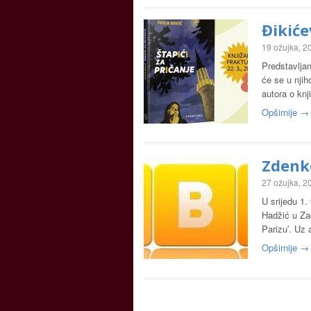
Đikiće
19 ožujka, 2
Predstavljan
će se u njih
autora o knj
Opširnije →
Zdenko
27 ožujka, 2
U srijedu 1.
Hadžić u Za
Parizu’. Uz 
Opširnije →