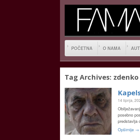
POČETNA
O NAMA
AUT
Tag Archives:
zdenko 
Kapels
14 lipnja, 20
Obilježavanj
posebno post
predstavlja 
Opširnije →