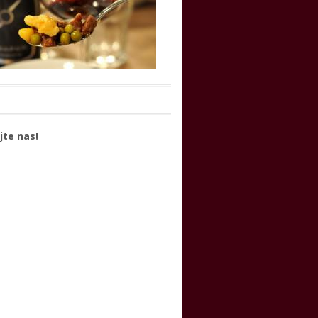
jte nas!