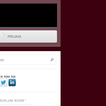
PRIJAVA
te nas na:
 BUVLJAK BOOM *