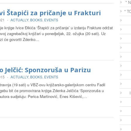
* 
vi Štapići za pričanje u Frakturi
* T
021
-
ACTUALLY
,
BOOKS
,
EVENTS
je knjige Ivice Đikića ‘Štapići za pričanje’ u izdanju Frakture održat
ovoj zagrebačkoj knjižari u ponedjeljak, 22. ožujka (20 sati). Uz
izi će govoriti Zdenko…
 Jelčić: Sponzoruša u Parizu
015
-
ACTUALLY
,
BOOKS
,
EVENTS
 travnja (19 sati) u VBZ-ovu knjižarsko-galerijskom centru Fadil
gebu bit će promovirana knjiga Zdenka Jelčića ‘Sponzoruša u
autora sudjeluju: Perica Martinović, Enes Kišević,…