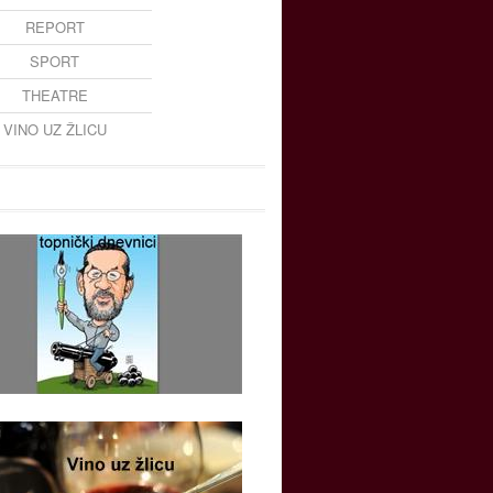
REPORT
SPORT
THEATRE
VINO UZ ŽLICU