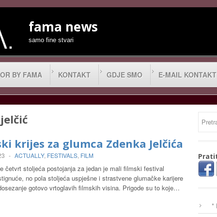
fama news
samo fine stvari
OR BY FAMA
KONTAKT
GDJE SMO
E-MAIL KONTAKT
jelčić
ki krijes za glumca Zdenka Jelčića
23
-
ACTUALLY
,
FESTIVALS
,
FILM
Prati
e četvrt stoljeća postojanja za jedan je mali filmski festival
ignuće, no pola stoljeća uspješne i strastvene glumačke karijere
dosezanje gotovo vrtoglavih filmskih visina. Prigode su to koje…
*