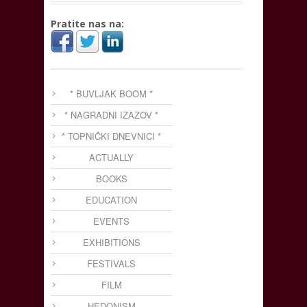
Pratite nas na:
* BUVLJAK BOOM *
* NAGRADNI IZAZOV *
* TOPNIČKI DNEVNICI *
ACTUALLY
BOOKS
EDUCATION
EVENTS
EXHIBITIONS
FESTIVALS
FILM
HEDONISM