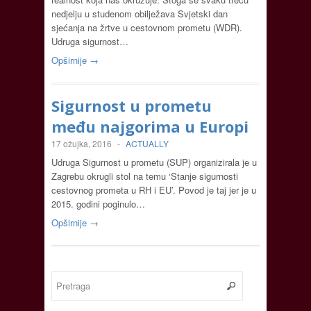
nedjelju u studenom obilježava Svjetski dan
sjećanja na žrtve u cestovnom prometu (WDR).
Udruga sigurnost…
Opširnije →
Sigurnost u prometu
među najgorima u Europi
17 ožujka, 2016
-
ACTUALLY
Udruga Sigurnost u prometu (SUP) organizirala je u
Zagrebu okrugli stol na temu ‘Stanje sigurnosti
cestovnog prometa u RH i EU’. Povod je taj jer je u
2015. godini poginulo…
Opširnije →