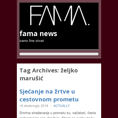
fama news
samo fine stvari
Tag Archives:
željko
marušić
Sjećanje na žrtve u
cestovnom prometu
16 studenoga, 2018
-
ACTUALLY
Smrtna stradavanja u prometu su, nažalost, česta
realnost koja nas okružuje. Stoga se svaku treću