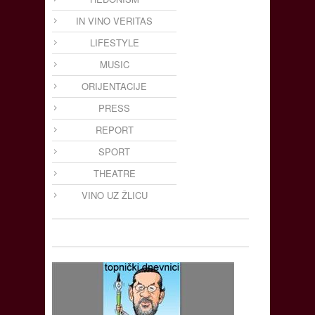
IN VINO VERITAS
LIFESTYLE
MUSIC
ORIJENTACIJE
PRESS
REPORT
SPORT
THEATRE
VINO UZ ŽLICU